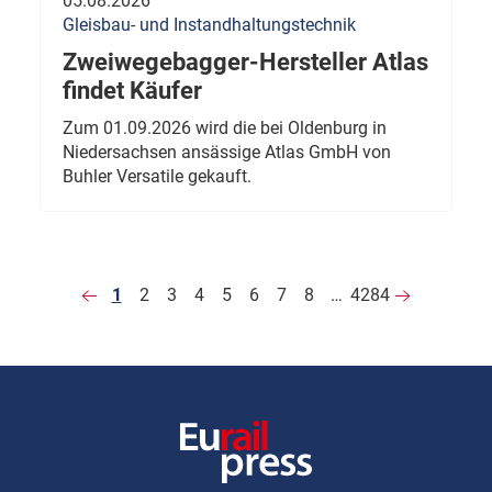
05.08.2026
Gleisbau- und Instandhaltungstechnik
Zweiwegebagger-Hersteller Atlas
findet Käufer
Zum 01.09.2026 wird die bei Oldenburg in
Niedersachsen ansässige Atlas GmbH von
Buhler Versatile gekauft.
1
2
3
4
5
6
7
8
…
4284