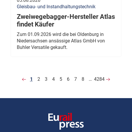
05.08.2026
Gleisbau- und Instandhaltungstechnik
Zweiwegebagger-Hersteller Atlas
findet Käufer
Zum 01.09.2026 wird die bei Oldenburg in
Niedersachsen ansässige Atlas GmbH von
Buhler Versatile gekauft.
1
2
3
4
5
6
7
8
…
4284