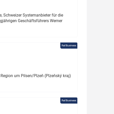
e, Schweizer Systemanbieter für die
angjährigen Geschäftsführers Werner
Rail Business
 Region um Pilsen/Plzeň (Plzeňský kraj)
Rail Business