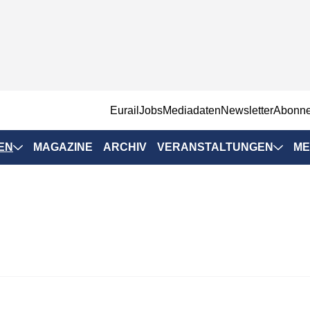
EurailJobs
Mediadaten
Newsletter
Abonn
EN
MAGAZINE
ARCHIV
VERANSTALTUNGEN
ME
Eurailpress-
Veranstaltungen
Rad-Schiene Tagung
 Positionen
IRSA 2025
n & Märkte
Branchentermine
ervices