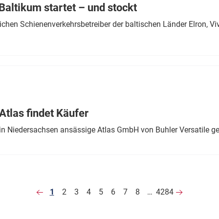
altikum startet – und stockt
chen Schienenverkehrsbetreiber der baltischen Länder Elron, V
tlas findet Käufer
in Niedersachsen ansässige Atlas GmbH von Buhler Versatile ge
1
2
3
4
5
6
7
8
…
4284