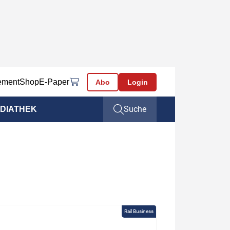
ement
Shop
E-Paper
Abo
Login
Suche
DIATHEK
Rail Business