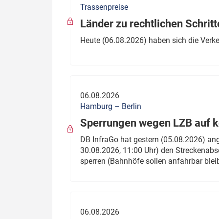
Trassenpreise
Politik
Fahrzeuge
Länder zu rechtlichen Schritt
Verbände: Wer spricht für
Infrastrukt
Heute (06.08.2026) haben sich die Verk
wen?
ÖPNV
Marktplatz: Wer macht was?
Start-Up-Check
06.08.2026
Thema des Monats
Hamburg – Berlin
Sperrungen wegen LZB auf ko
Dossier: Generalsanierung
DB InfraGo hat gestern (05.08.2026) an
Dossier: ETCS
30.08.2026, 11:00 Uhr) den Streckenabsc
sperren (Bahnhöfe sollen anfahrbar blei
Dossier:
Stellwerksbesetzung
06.08.2026