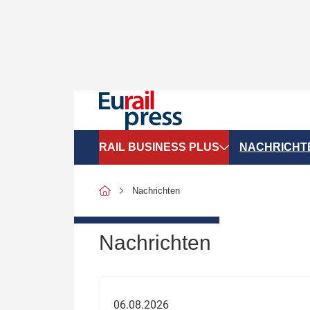
RAIL BUSINESS PLUS
NACHRICHT
Organigramme
Politik
Nachrichten
SGV-Marktdaten
Recht
SPNV-Marktdaten
Personen &
Nachrichten
Bilanzen
Unternehme
Recht
Betrieb & S
06.08.2026