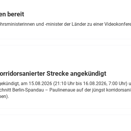
Eurailpress Career Boost
 & Komponenten
en bereit
ur & Ausrüstung
ehrsministerinnen und -minister der Länder zu einer Videokonf
rridorsanierter Strecke angekündigt
gekündigt, am 15.08.2026 (21:10 Uhr bis 16.08.2026, 7:00 Uhr) 
hnitt Berlin-Spandau – Paulinenaue auf der jüngst korridorsan
ben).