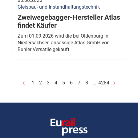
05.08.2026
Gleisbau- und Instandhaltungstechnik
Zweiwegebagger-Hersteller Atlas
findet Käufer
Zum 01.09.2026 wird die bei Oldenburg in
Niedersachsen ansässige Atlas GmbH von
Buhler Versatile gekauft.
1
2
3
4
5
6
7
8
…
4284