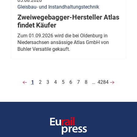
05.08.2026
Gleisbau- und Instandhaltungstechnik
Zweiwegebagger-Hersteller Atlas
findet Käufer
Zum 01.09.2026 wird die bei Oldenburg in
Niedersachsen ansässige Atlas GmbH von
Buhler Versatile gekauft.
1
2
3
4
5
6
7
8
…
4284