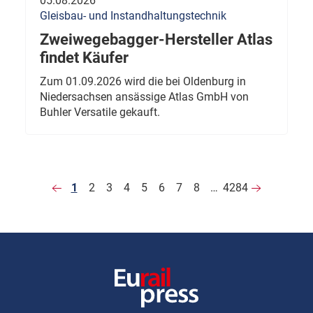
05.08.2026
Gleisbau- und Instandhaltungstechnik
Zweiwegebagger-Hersteller Atlas
findet Käufer
Zum 01.09.2026 wird die bei Oldenburg in
Niedersachsen ansässige Atlas GmbH von
Buhler Versatile gekauft.
1
2
3
4
5
6
7
8
…
4284