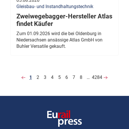
05.08.2026
Gleisbau- und Instandhaltungstechnik
Zweiwegebagger-Hersteller Atlas
findet Käufer
Zum 01.09.2026 wird die bei Oldenburg in
Niedersachsen ansässige Atlas GmbH von
Buhler Versatile gekauft.
1
2
3
4
5
6
7
8
…
4284