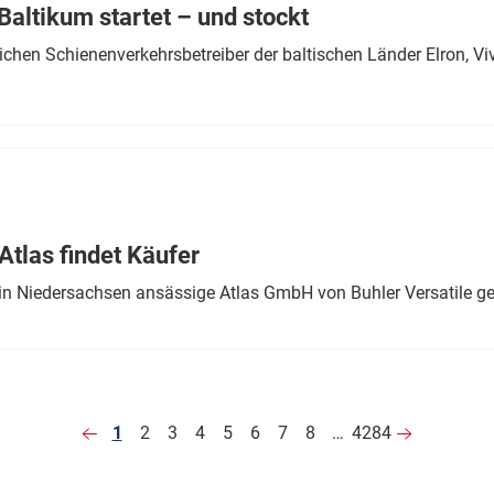
altikum startet – und stockt
chen Schienenverkehrsbetreiber der baltischen Länder Elron, V
tlas findet Käufer
in Niedersachsen ansässige Atlas GmbH von Buhler Versatile ge
1
2
3
4
5
6
7
8
…
4284