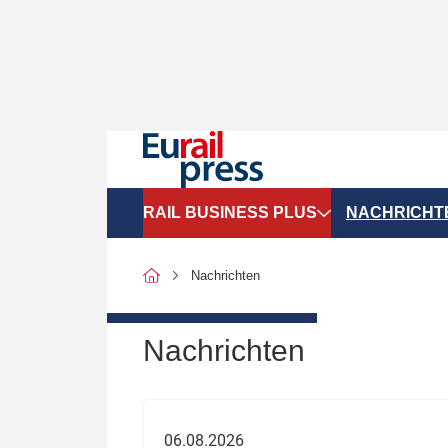
RAIL BUSINESS PLUS
NACHRICHT
Organigramme
Politik
Nachrichten
SGV-Marktdaten
Recht
SPNV-Marktdaten
Personen &
Nachrichten
Bilanzen
Unternehme
Recht
Betrieb & S
06.08.2026