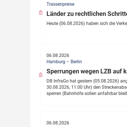
Trassenpreise
Politik
Fahrzeuge
Länder zu rechtlichen Schritt
Verbände: Wer spricht für
Infrastrukt
Heute (06.08.2026) haben sich die Verk
wen?
ÖPNV
Marktplatz: Wer macht was?
Start-Up-Check
06.08.2026
Thema des Monats
Hamburg – Berlin
Sperrungen wegen LZB auf ko
Dossier: Generalsanierung
DB InfraGo hat gestern (05.08.2026) an
Dossier: ETCS
30.08.2026, 11:00 Uhr) den Streckenabsc
sperren (Bahnhöfe sollen anfahrbar blei
Dossier:
Stellwerksbesetzung
06.08.2026