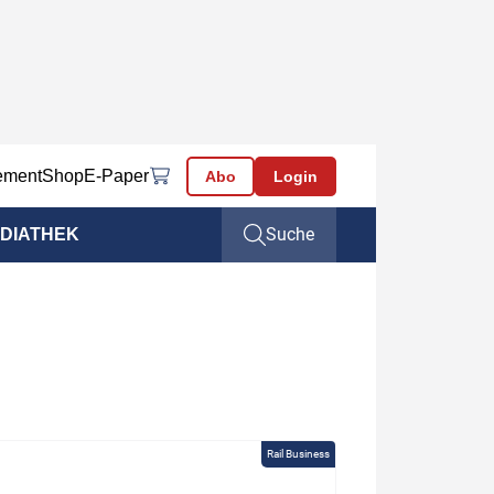
ement
Shop
E-Paper
Abo
Login
Suche
DIATHEK
Rail Business