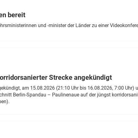
Eurailpress Career Boost
 & Komponenten
en bereit
ur & Ausrüstung
ehrsministerinnen und -minister der Länder zu einer Videokonf
rridorsanierter Strecke angekündigt
gekündigt, am 15.08.2026 (21:10 Uhr bis 16.08.2026, 7:00 Uhr) 
hnitt Berlin-Spandau – Paulinenaue auf der jüngst korridorsan
ben).