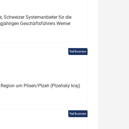
e, Schweizer Systemanbieter für die
angjährigen Geschäftsführers Werner
Rail Business
 Region um Pilsen/Plzeň (Plzeňský kraj)
Rail Business