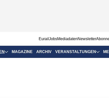
EurailJobs
Mediadaten
Newsletter
Abonn
EN
MAGAZINE
ARCHIV
VERANSTALTUNGEN
ME
Eurailpress-
Veranstaltungen
Rad-Schiene Tagung
 Positionen
IRSA 2025
n & Märkte
Branchentermine
ervices