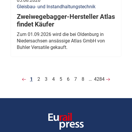
05.08.2026
Gleisbau- und Instandhaltungstechnik
Zweiwegebagger-Hersteller Atlas
findet Käufer
Zum 01.09.2026 wird die bei Oldenburg in
Niedersachsen ansässige Atlas GmbH von
Buhler Versatile gekauft.
1
2
3
4
5
6
7
8
…
4284