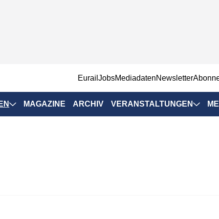
EurailJobs
Mediadaten
Newsletter
Abonn
EN
MAGAZINE
ARCHIV
VERANSTALTUNGEN
ME
Eurailpress-
Veranstaltungen
Rad-Schiene Tagung
 Positionen
IRSA 2025
n & Märkte
Branchentermine
ervices