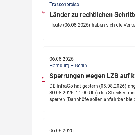
Trassenpreise
Politik
Fahrzeuge
Länder zu rechtlichen Schritt
Verbände: Wer spricht für
Infrastrukt
Heute (06.08.2026) haben sich die Verk
wen?
ÖPNV
Marktplatz: Wer macht was?
Start-Up-Check
06.08.2026
Thema des Monats
Hamburg – Berlin
Sperrungen wegen LZB auf ko
Dossier: Generalsanierung
DB InfraGo hat gestern (05.08.2026) an
Dossier: ETCS
30.08.2026, 11:00 Uhr) den Streckenabsc
sperren (Bahnhöfe sollen anfahrbar blei
Dossier:
Stellwerksbesetzung
06.08.2026