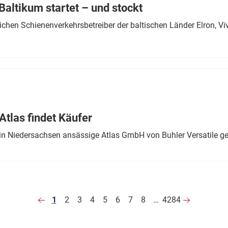
altikum startet – und stockt
chen Schienenverkehrsbetreiber der baltischen Länder Elron, V
tlas findet Käufer
in Niedersachsen ansässige Atlas GmbH von Buhler Versatile ge
1
2
3
4
5
6
7
8
…
4284