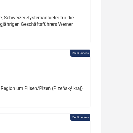
e, Schweizer Systemanbieter für die
angjährigen Geschäftsführers Werner
Rail Business
 Region um Pilsen/Plzeň (Plzeňský kraj)
Rail Business