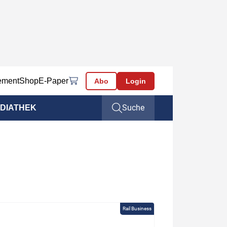
ement
Shop
E-Paper
Abo
Login
Suche
DIATHEK
Rail Business