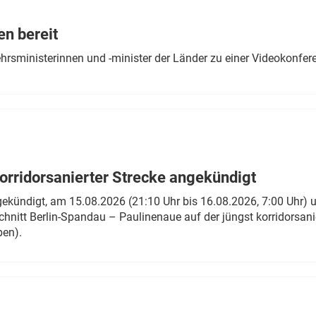
Eurailpress Career Boost
 & Komponenten
en bereit
ur & Ausrüstung
ehrsministerinnen und -minister der Länder zu einer Videokonf
rridorsanierter Strecke angekündigt
gekündigt, am 15.08.2026 (21:10 Uhr bis 16.08.2026, 7:00 Uhr) 
hnitt Berlin-Spandau – Paulinenaue auf der jüngst korridorsan
ben).