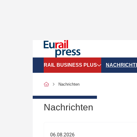
RAIL BUSINESS PLUS
NACHRICHT
Organigramme
Politik
Nachrichten
SGV-Marktdaten
Recht
SPNV-Marktdaten
Personen &
Nachrichten
Bilanzen
Unternehme
Recht
Betrieb & S
06.08.2026