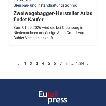
05.08.2026
Gleisbau- und Instandhaltungstechnik
Zweiwegebagger-Hersteller Atlas
findet Käufer
Zum 01.09.2026 wird die bei Oldenburg in
Niedersachsen ansässige Atlas GmbH von
Buhler Versatile gekauft.
1
2
3
4
5
6
7
8
…
4284