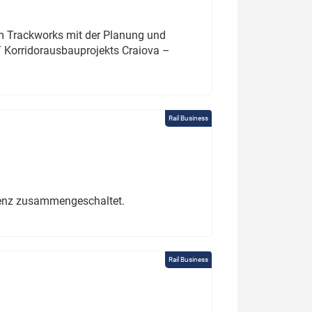
um Trackworks mit der Planung und
 Korridorausbauprojekts Craiova –
Rail Business
erenz zusammengeschaltet.
Rail Business