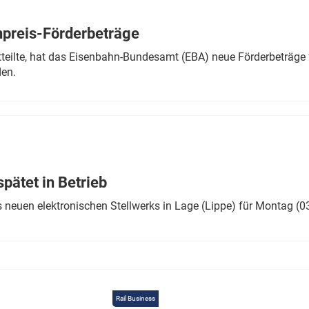
Eurailpress Career Boost
 & Komponenten
preis-Förderbeträge
ur & Ausrüstung
teilte, hat das Eisenbahn-Bundesamt (EBA) neue Förderbeträge 
den.
ätet in Betrieb
 neuen elektronischen Stellwerks in Lage (Lippe) für Montag (0
Rail Business