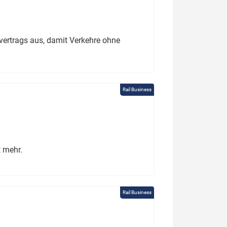
ertrags aus, damit Verkehre ohne
Rail Business
t mehr.
Rail Business