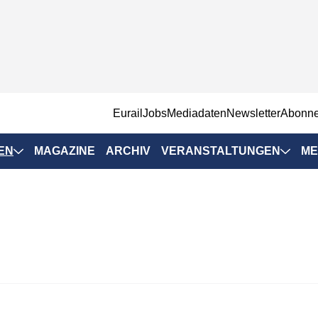
EurailJobs
Mediadaten
Newsletter
Abonn
EN
MAGAZINE
ARCHIV
VERANSTALTUNGEN
ME
Eurailpress-
Veranstaltungen
Rad-Schiene Tagung
 Positionen
IRSA 2025
n & Märkte
Branchentermine
ervices