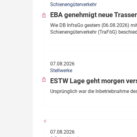
Schienengüterverkehr
Politik
Fahrzeuge
EBA genehmigt neue Trassen
Verbände: Wer spricht für
Infrastrukt
Wie DB InfraGo gestern (06.08.2026) mit
wen?
Schienengüterverkehr (TraFöG) beschie
ÖPNV
Marktplatz: Wer macht was?
Start-Up-Check
07.08.2026
Thema des Monats
Stellwerke
Dossier: Generalsanierung
ESTW Lage geht morgen versp
Dossier: ETCS
Ursprünglich war die Inbetriebnahme des
Dossier:
Stellwerksbesetzung
07.08.2026