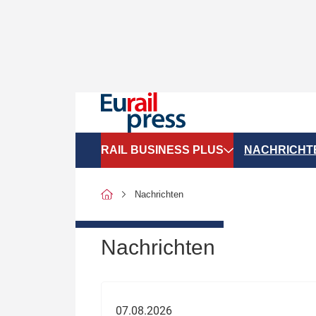
RAIL BUSINESS PLUS
NACHRICHT
Organigramme
Politik
Nachrichten
SGV-Marktdaten
Recht
SPNV-Marktdaten
Personen &
Nachrichten
Bilanzen
Unternehme
Recht
Betrieb & S
07.08.2026