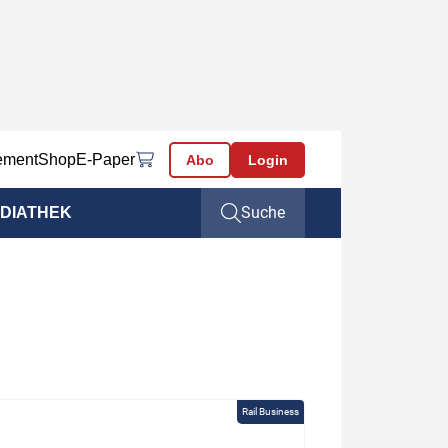
ement
Shop
E-Paper
Abo
Login
Suche
DIATHEK
Rail Business