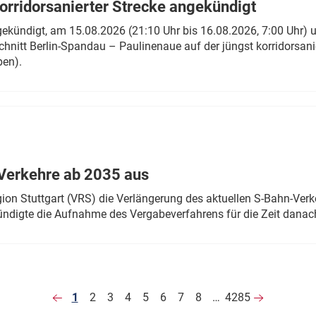
rridorsanierter Strecke angekündigt
gekündigt, am 15.08.2026 (21:10 Uhr bis 16.08.2026, 7:00 Uhr) 
hnitt Berlin-Spandau – Paulinenaue auf der jüngst korridorsan
ben).
Verkehre ab 2035 aus
n Stuttgart (VRS) die Verlängerung des aktuellen S-Bahn-Verk
ndigte die Aufnahme des Vergabeverfahrens für die Zeit danac
1
2
3
4
5
6
7
8
…
4285