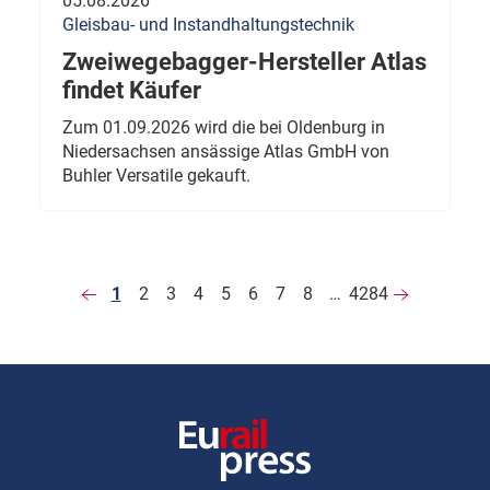
05.08.2026
Gleisbau- und Instandhaltungstechnik
Zweiwegebagger-Hersteller Atlas
findet Käufer
Zum 01.09.2026 wird die bei Oldenburg in
Niedersachsen ansässige Atlas GmbH von
Buhler Versatile gekauft.
1
2
3
4
5
6
7
8
…
4284