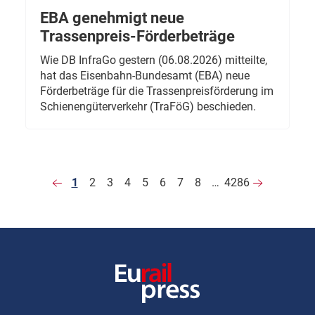
EBA genehmigt neue
Trassenpreis-Förderbeträge
Wie DB InfraGo gestern (06.08.2026) mitteilte,
hat das Eisenbahn-Bundesamt (EBA) neue
Förderbeträge für die Trassenpreisförderung im
Schienengüterverkehr (TraFöG) beschieden.
1
2
3
4
5
6
7
8
…
4286