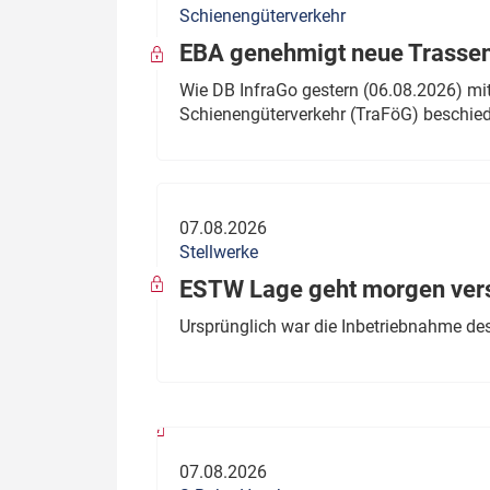
Schienengüterverkehr
Politik
Fahrzeuge
EBA genehmigt neue Trassen
Verbände: Wer spricht für
Infrastrukt
Wie DB InfraGo gestern (06.08.2026) mit
wen?
Schienengüterverkehr (TraFöG) beschie
ÖPNV
Marktplatz: Wer macht was?
Start-Up-Check
07.08.2026
Thema des Monats
Stellwerke
Dossier: Generalsanierung
ESTW Lage geht morgen versp
Dossier: ETCS
Ursprünglich war die Inbetriebnahme des
Dossier:
Stellwerksbesetzung
07.08.2026