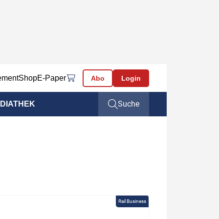
ement
Shop
E-Paper
Abo
Login
Suche
DIATHEK
Rail Business