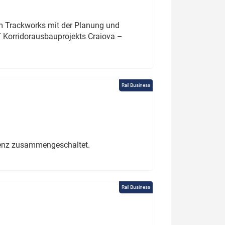
um Trackworks mit der Planung und
 Korridorausbauprojekts Craiova –
Rail Business
erenz zusammengeschaltet.
Rail Business