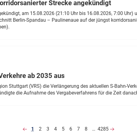
rridorsanierter Strecke angekündigt
gekündigt, am 15.08.2026 (21:10 Uhr bis 16.08.2026, 7:00 Uhr) 
hnitt Berlin-Spandau – Paulinenaue auf der jüngst korridorsan
ben).
Verkehre ab 2035 aus
n Stuttgart (VRS) die Verlängerung des aktuellen S-Bahn-Verk
ndigte die Aufnahme des Vergabeverfahrens für die Zeit danac
1
2
3
4
5
6
7
8
…
4285