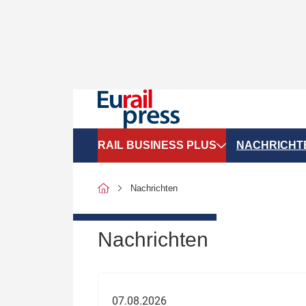
RAIL BUSINESS PLUS
NACHRICHT
Organigramme
Politik
Nachrichten
SGV-Marktdaten
Recht
SPNV-Marktdaten
Personen &
Nachrichten
Bilanzen
Unternehme
Recht
Betrieb & S
07.08.2026