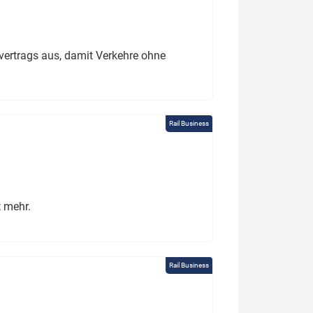
ertrags aus, damit Verkehre ohne
Rail Business
t mehr.
Rail Business