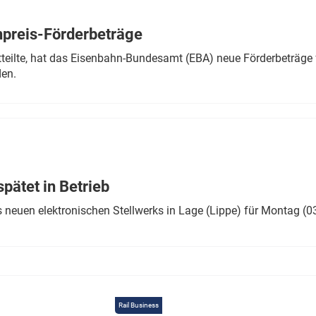
Eurailpress Career Boost
 & Komponenten
preis-Förderbeträge
ur & Ausrüstung
teilte, hat das Eisenbahn-Bundesamt (EBA) neue Förderbeträge 
den.
ätet in Betrieb
 neuen elektronischen Stellwerks in Lage (Lippe) für Montag (0
Rail Business