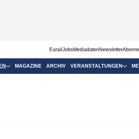
EurailJobs
Mediadaten
Newsletter
Abonn
EN
MAGAZINE
ARCHIV
VERANSTALTUNGEN
ME
Eurailpress-
Veranstaltungen
Rad-Schiene Tagung
 Positionen
IRSA 2025
n & Märkte
Branchentermine
ervices