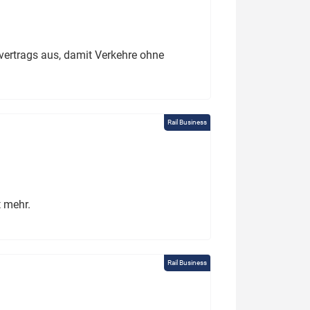
ertrags aus, damit Verkehre ohne
Rail Business
t mehr.
Rail Business