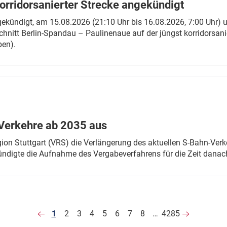
rridorsanierter Strecke angekündigt
gekündigt, am 15.08.2026 (21:10 Uhr bis 16.08.2026, 7:00 Uhr) 
hnitt Berlin-Spandau – Paulinenaue auf der jüngst korridorsan
ben).
Verkehre ab 2035 aus
n Stuttgart (VRS) die Verlängerung des aktuellen S-Bahn-Verk
ndigte die Aufnahme des Vergabeverfahrens für die Zeit danac
1
2
3
4
5
6
7
8
…
4285