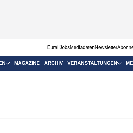
EurailJobs
Mediadaten
Newsletter
Abonn
EN
MAGAZINE
ARCHIV
VERANSTALTUNGEN
ME
Eurailpress-
Veranstaltungen
Rad-Schiene Tagung
 Positionen
IRSA 2025
n & Märkte
Branchentermine
ervices