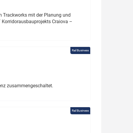
um Trackworks mit der Planung und
 Korridorausbauprojekts Craiova –
Rail Business
erenz zusammengeschaltet.
Rail Business