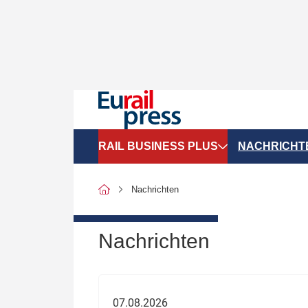
RAIL BUSINESS PLUS
NACHRICHT
Organigramme
Politik
Nachrichten
SGV-Marktdaten
Recht
SPNV-Marktdaten
Personen &
Nachrichten
Bilanzen
Unternehme
Recht
Betrieb & S
07.08.2026