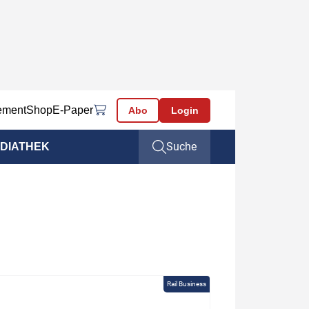
ement
Shop
E-Paper
Abo
Login
Suche
DIATHEK
Rail Business