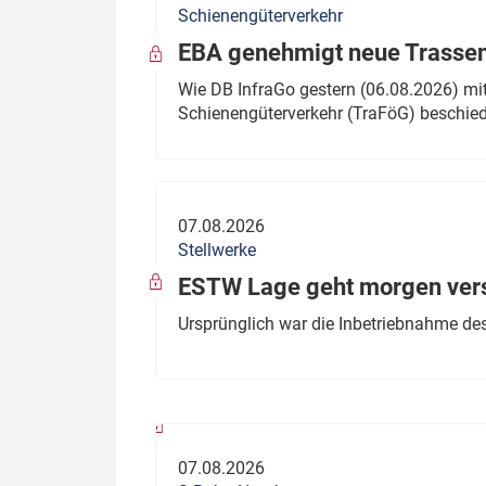
Schienengüterverkehr
Politik
Fahrzeuge
EBA genehmigt neue Trassen
Verbände: Wer spricht für
Infrastrukt
Wie DB InfraGo gestern (06.08.2026) mit
wen?
Schienengüterverkehr (TraFöG) beschie
ÖPNV
Marktplatz: Wer macht was?
Start-Up-Check
07.08.2026
Thema des Monats
Stellwerke
Dossier: Generalsanierung
ESTW Lage geht morgen versp
Dossier: ETCS
Ursprünglich war die Inbetriebnahme des
Dossier:
Stellwerksbesetzung
07.08.2026