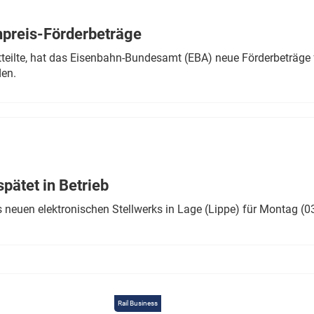
Eurailpress Career Boost
 & Komponenten
preis-Förderbeträge
ur & Ausrüstung
teilte, hat das Eisenbahn-Bundesamt (EBA) neue Förderbeträge 
den.
ätet in Betrieb
 neuen elektronischen Stellwerks in Lage (Lippe) für Montag (0
Rail Business