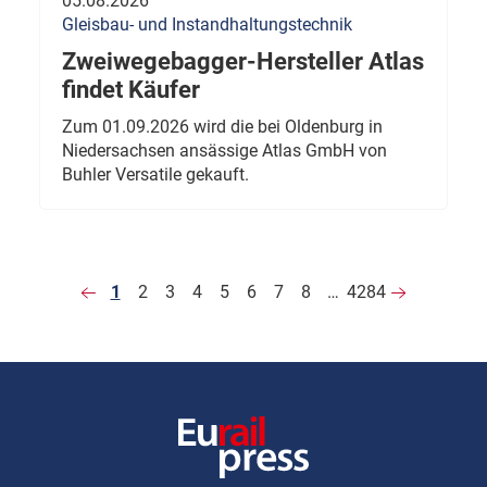
05.08.2026
Gleisbau- und Instandhaltungstechnik
Zweiwegebagger-Hersteller Atlas
findet Käufer
Zum 01.09.2026 wird die bei Oldenburg in
Niedersachsen ansässige Atlas GmbH von
Buhler Versatile gekauft.
1
2
3
4
5
6
7
8
…
4284