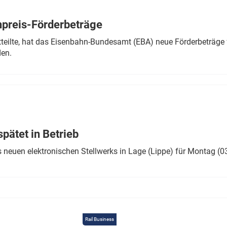
Eurailpress Career Boost
 & Komponenten
preis-Förderbeträge
ur & Ausrüstung
teilte, hat das Eisenbahn-Bundesamt (EBA) neue Förderbeträge 
den.
ätet in Betrieb
 neuen elektronischen Stellwerks in Lage (Lippe) für Montag (0
Rail Business