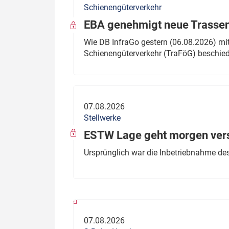
Schienengüterverkehr
Politik
Fahrzeuge
EBA genehmigt neue Trassen
Verbände: Wer spricht für
Infrastrukt
Wie DB InfraGo gestern (06.08.2026) mit
wen?
Schienengüterverkehr (TraFöG) beschie
ÖPNV
Marktplatz: Wer macht was?
Start-Up-Check
07.08.2026
Thema des Monats
Stellwerke
Dossier: Generalsanierung
ESTW Lage geht morgen versp
Dossier: ETCS
Ursprünglich war die Inbetriebnahme des
Dossier:
Stellwerksbesetzung
07.08.2026