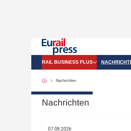
RAIL BUSINESS PLUS
NACHRICHT
Organigramme
Politik
Nachrichten
SGV-Marktdaten
Recht
SPNV-Marktdaten
Personen &
Nachrichten
Bilanzen
Unternehme
Recht
Betrieb & S
07.08.2026