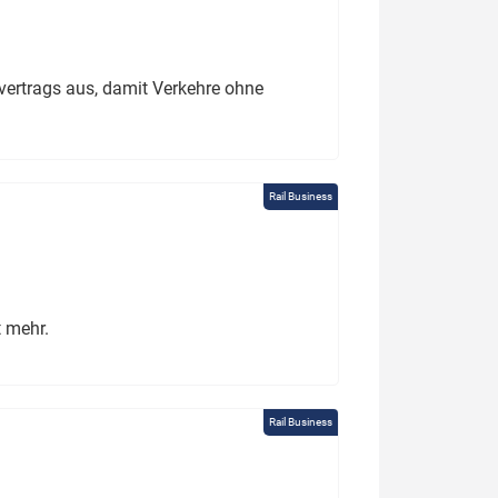
ertrags aus, damit Verkehre ohne
Rail Business
t mehr.
Rail Business