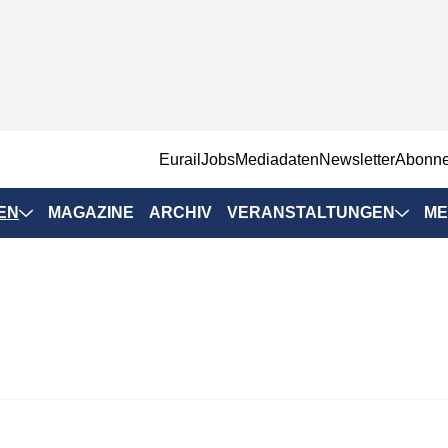
EurailJobs
Mediadaten
Newsletter
Abonn
EN
MAGAZINE
ARCHIV
VERANSTALTUNGEN
ME
Eurailpress-
Veranstaltungen
Rad-Schiene Tagung
 Positionen
IRSA 2025
n & Märkte
Branchentermine
ervices