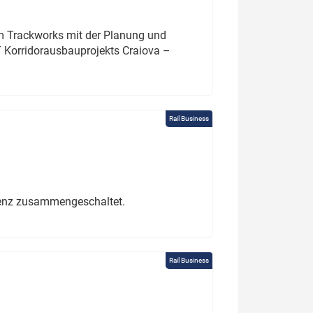
um Trackworks mit der Planung und
 Korridorausbauprojekts Craiova –
Rail Business
erenz zusammengeschaltet.
Rail Business