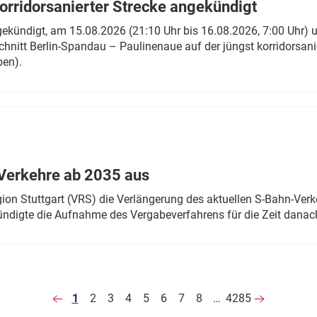
rridorsanierter Strecke angekündigt
gekündigt, am 15.08.2026 (21:10 Uhr bis 16.08.2026, 7:00 Uhr) 
hnitt Berlin-Spandau – Paulinenaue auf der jüngst korridorsan
ben).
Verkehre ab 2035 aus
n Stuttgart (VRS) die Verlängerung des aktuellen S-Bahn-Verk
ndigte die Aufnahme des Vergabeverfahrens für die Zeit danac
1
2
3
4
5
6
7
8
…
4285