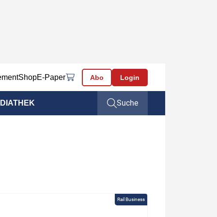
ement
Shop
E-Paper
Abo
Login
Suche
DIATHEK
Rail Business