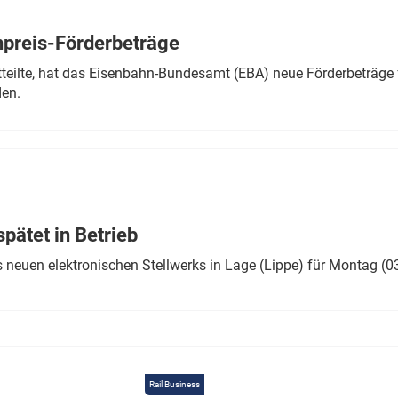
Eurailpress Career Boost
 & Komponenten
preis-Förderbeträge
ur & Ausrüstung
teilte, hat das Eisenbahn-Bundesamt (EBA) neue Förderbeträge 
den.
ätet in Betrieb
 neuen elektronischen Stellwerks in Lage (Lippe) für Montag (0
Rail Business