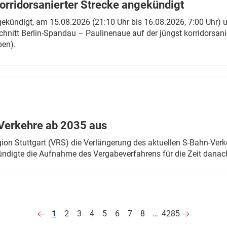
rridorsanierter Strecke angekündigt
gekündigt, am 15.08.2026 (21:10 Uhr bis 16.08.2026, 7:00 Uhr) 
hnitt Berlin-Spandau – Paulinenaue auf der jüngst korridorsan
ben).
Verkehre ab 2035 aus
n Stuttgart (VRS) die Verlängerung des aktuellen S-Bahn-Verk
ndigte die Aufnahme des Vergabeverfahrens für die Zeit danac
1
2
3
4
5
6
7
8
…
4285