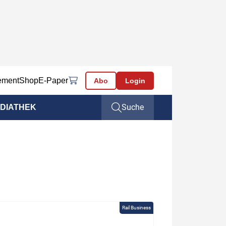
ement
Shop
E-Paper
Abo
Login
Suche
DIATHEK
Rail Business