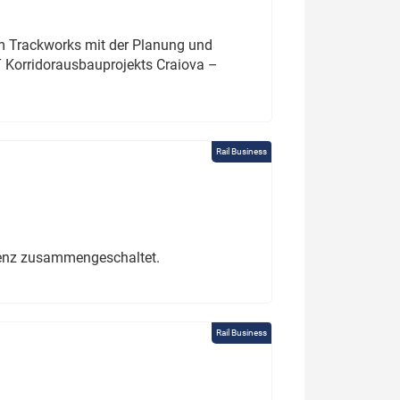
um Trackworks mit der Planung und
 Korridorausbauprojekts Craiova –
Rail Business
erenz zusammengeschaltet.
Rail Business