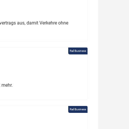
ertrags aus, damit Verkehre ohne
Rail Business
t mehr.
Rail Business