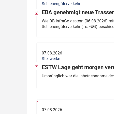
Schienengüterverkehr
Politik
Fahrzeuge
EBA genehmigt neue Trassen
Verbände: Wer spricht für
Infrastrukt
Wie DB InfraGo gestern (06.08.2026) mit
wen?
Schienengüterverkehr (TraFöG) beschie
ÖPNV
Marktplatz: Wer macht was?
Start-Up-Check
07.08.2026
Thema des Monats
Stellwerke
Dossier: Generalsanierung
ESTW Lage geht morgen versp
Dossier: ETCS
Ursprünglich war die Inbetriebnahme des
Dossier:
Stellwerksbesetzung
07.08.2026