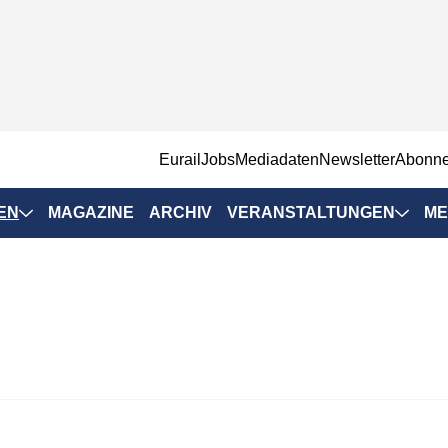
EurailJobs
Mediadaten
Newsletter
Abonn
EN
MAGAZINE
ARCHIV
VERANSTALTUNGEN
ME
Eurailpress-
Veranstaltungen
Rad-Schiene Tagung
 Positionen
IRSA 2025
n & Märkte
Branchentermine
ervices