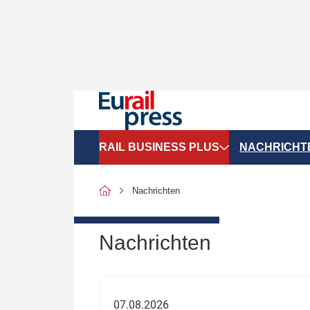
RAIL BUSINESS PLUS
NACHRICHT
Organigramme
Politik
Nachrichten
SGV-Marktdaten
Recht
SPNV-Marktdaten
Personen &
Nachrichten
Bilanzen
Unternehme
Recht
Betrieb & S
07.08.2026