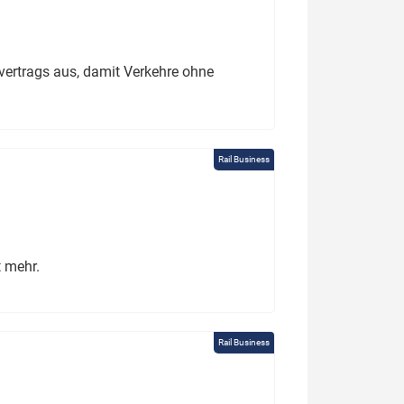
ertrags aus, damit Verkehre ohne
Rail Business
t mehr.
Rail Business