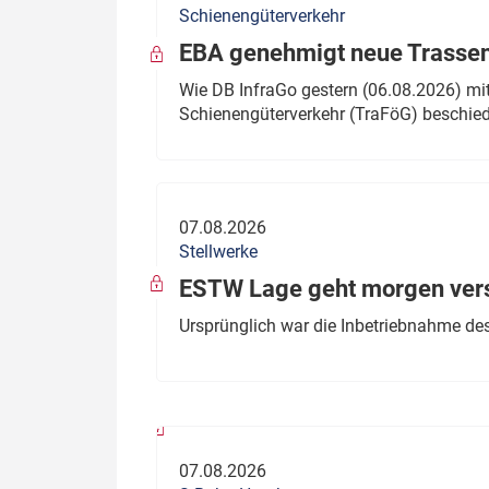
Schienengüterverkehr
Politik
Fahrzeuge
EBA genehmigt neue Trassen
Verbände: Wer spricht für
Infrastrukt
Wie DB InfraGo gestern (06.08.2026) mit
wen?
Schienengüterverkehr (TraFöG) beschie
ÖPNV
Marktplatz: Wer macht was?
Start-Up-Check
07.08.2026
Thema des Monats
Stellwerke
Dossier: Generalsanierung
ESTW Lage geht morgen versp
Dossier: ETCS
Ursprünglich war die Inbetriebnahme des
Dossier:
Stellwerksbesetzung
07.08.2026