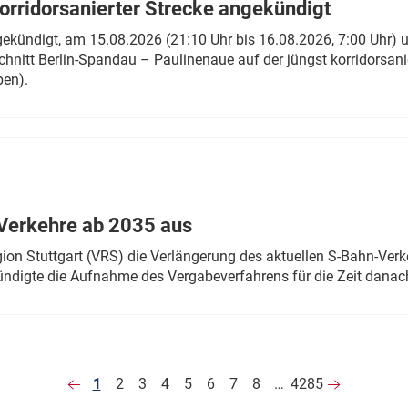
rridorsanierter Strecke angekündigt
gekündigt, am 15.08.2026 (21:10 Uhr bis 16.08.2026, 7:00 Uhr) 
hnitt Berlin-Spandau – Paulinenaue auf der jüngst korridorsan
ben).
Verkehre ab 2035 aus
n Stuttgart (VRS) die Verlängerung des aktuellen S-Bahn-Verk
ndigte die Aufnahme des Vergabeverfahrens für die Zeit danac
1
2
3
4
5
6
7
8
…
4285