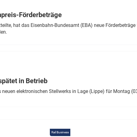
Eurailpress Career Boost
 & Komponenten
preis-Förderbeträge
ur & Ausrüstung
teilte, hat das Eisenbahn-Bundesamt (EBA) neue Förderbeträge 
den.
ätet in Betrieb
 neuen elektronischen Stellwerks in Lage (Lippe) für Montag (0
Rail Business