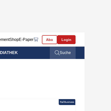
ement
Shop
E-Paper
Abo
Login
Suche
DIATHEK
Rail Business