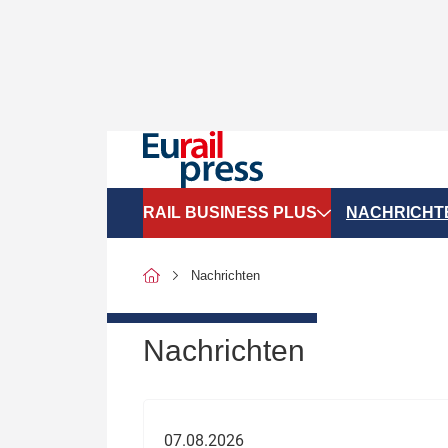
RAIL BUSINESS PLUS
NACHRICHT
Organigramme
Politik
Nachrichten
SGV-Marktdaten
Recht
SPNV-Marktdaten
Personen &
Nachrichten
Bilanzen
Unternehme
Recht
Betrieb & S
07.08.2026