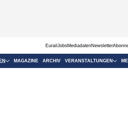
EurailJobs
Mediadaten
Newsletter
Abonn
EN
MAGAZINE
ARCHIV
VERANSTALTUNGEN
ME
Eurailpress-
Veranstaltungen
Rad-Schiene Tagung
 Positionen
IRSA 2025
n & Märkte
Branchentermine
ervices