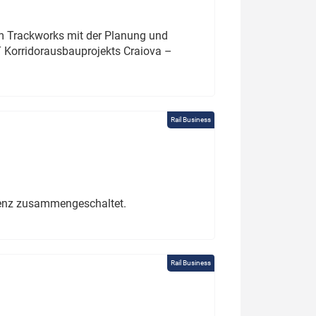
um Trackworks mit der Planung und
 Korridorausbauprojekts Craiova –
Rail Business
erenz zusammengeschaltet.
Rail Business