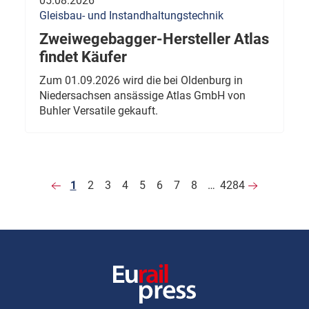
05.08.2026
Gleisbau- und Instandhaltungstechnik
Zweiwegebagger-Hersteller Atlas
findet Käufer
Zum 01.09.2026 wird die bei Oldenburg in
Niedersachsen ansässige Atlas GmbH von
Buhler Versatile gekauft.
1
2
3
4
5
6
7
8
…
4284