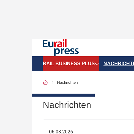
RAIL BUSINESS PLUS
NACHRICHT
Organigramme
Politik
Nachrichten
SGV-Marktdaten
Recht
SPNV-Marktdaten
Personen &
Nachrichten
Bilanzen
Unternehme
Recht
Betrieb & S
06.08.2026