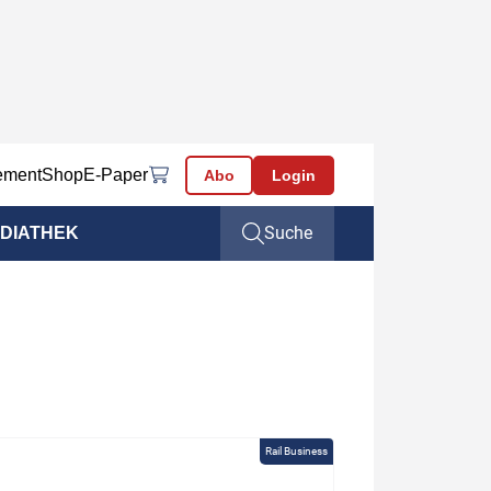
ement
Shop
E-Paper
Abo
Login
Suche
DIATHEK
Rail Business