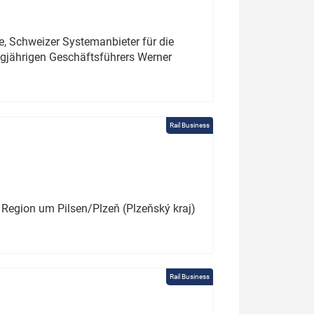
e, Schweizer Systemanbieter für die
angjährigen Geschäftsführers Werner
Rail Business
 Region um Pilsen/Plzeň (Plzeňský kraj)
Rail Business