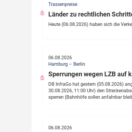
Trassenpreise
Politik
Fahrzeuge
Länder zu rechtlichen Schritt
Verbände: Wer spricht für
Infrastrukt
Heute (06.08.2026) haben sich die Verk
wen?
ÖPNV
Marktplatz: Wer macht was?
Start-Up-Check
06.08.2026
Thema des Monats
Hamburg – Berlin
Sperrungen wegen LZB auf ko
Dossier: Generalsanierung
DB InfraGo hat gestern (05.08.2026) an
Dossier: ETCS
30.08.2026, 11:00 Uhr) den Streckenabsc
sperren (Bahnhöfe sollen anfahrbar blei
Dossier:
Stellwerksbesetzung
06.08.2026