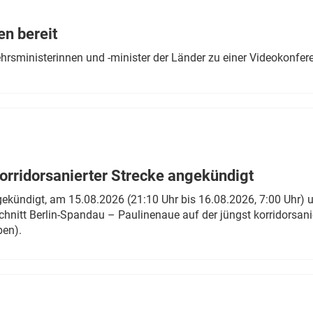
Eurailpress Career Boost
 & Komponenten
en bereit
ur & Ausrüstung
ehrsministerinnen und -minister der Länder zu einer Videokonf
rridorsanierter Strecke angekündigt
gekündigt, am 15.08.2026 (21:10 Uhr bis 16.08.2026, 7:00 Uhr) 
hnitt Berlin-Spandau – Paulinenaue auf der jüngst korridorsan
ben).