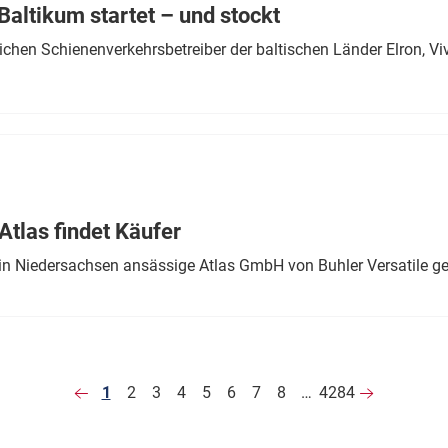
altikum startet – und stockt
chen Schienenverkehrsbetreiber der baltischen Länder Elron, V
tlas findet Käufer
in Niedersachsen ansässige Atlas GmbH von Buhler Versatile ge
1
2
3
4
5
6
7
8
…
4284