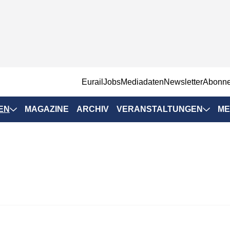
EurailJobs
Mediadaten
Newsletter
Abonn
EN
MAGAZINE
ARCHIV
VERANSTALTUNGEN
ME
Eurailpress-
Veranstaltungen
Rad-Schiene Tagung
 Positionen
IRSA 2025
n & Märkte
Branchentermine
ervices