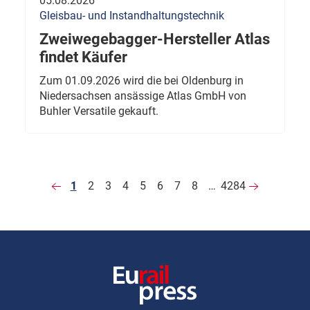
05.08.2026
Gleisbau- und Instandhaltungstechnik
Zweiwegebagger-Hersteller Atlas
findet Käufer
Zum 01.09.2026 wird die bei Oldenburg in
Niedersachsen ansässige Atlas GmbH von
Buhler Versatile gekauft.
1
2
3
4
5
6
7
8
…
4284