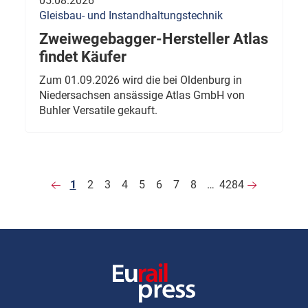
05.08.2026
Gleisbau- und Instandhaltungstechnik
Zweiwegebagger-Hersteller Atlas
findet Käufer
Zum 01.09.2026 wird die bei Oldenburg in
Niedersachsen ansässige Atlas GmbH von
Buhler Versatile gekauft.
1
2
3
4
5
6
7
8
…
4284