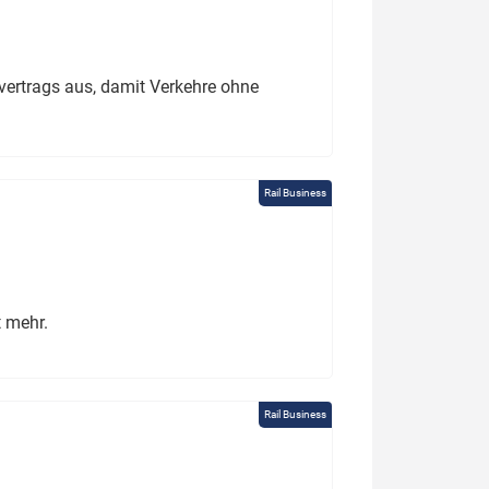
ertrags aus, damit Verkehre ohne
Rail Business
t mehr.
Rail Business