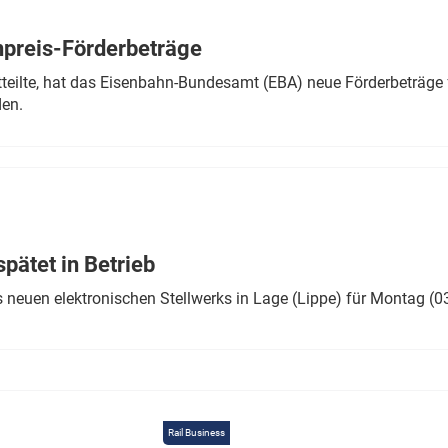
Eurailpress Career Boost
 & Komponenten
preis-Förderbeträge
ur & Ausrüstung
teilte, hat das Eisenbahn-Bundesamt (EBA) neue Förderbeträge 
den.
ätet in Betrieb
 neuen elektronischen Stellwerks in Lage (Lippe) für Montag (0
Rail Business