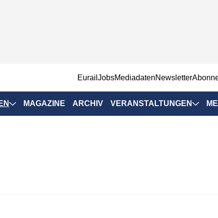
EurailJobs
Mediadaten
Newsletter
Abonn
EN
MAGAZINE
ARCHIV
VERANSTALTUNGEN
ME
Eurailpress-
Veranstaltungen
Rad-Schiene Tagung
 Positionen
IRSA 2025
n & Märkte
Branchentermine
ervices