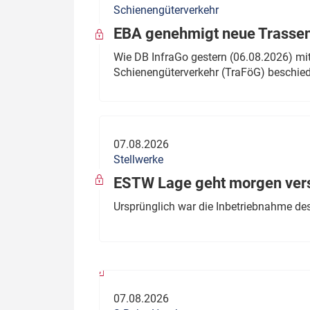
Schienengüterverkehr
Politik
Fahrzeuge
EBA genehmigt neue Trassen
Verbände: Wer spricht für
Infrastrukt
Wie DB InfraGo gestern (06.08.2026) mit
wen?
Schienengüterverkehr (TraFöG) beschie
ÖPNV
Marktplatz: Wer macht was?
Start-Up-Check
07.08.2026
Thema des Monats
Stellwerke
Dossier: Generalsanierung
ESTW Lage geht morgen versp
Dossier: ETCS
Ursprünglich war die Inbetriebnahme des
Dossier:
Stellwerksbesetzung
07.08.2026