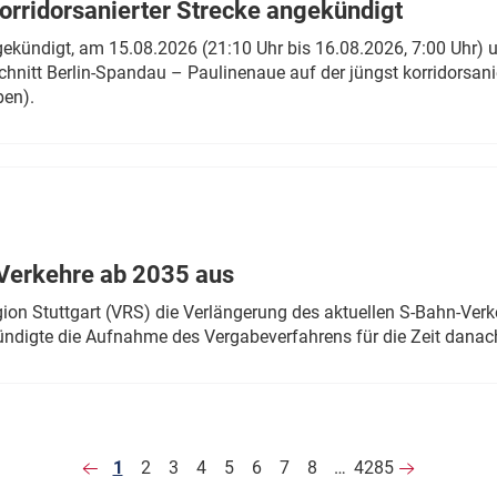
rridorsanierter Strecke angekündigt
gekündigt, am 15.08.2026 (21:10 Uhr bis 16.08.2026, 7:00 Uhr) 
hnitt Berlin-Spandau – Paulinenaue auf der jüngst korridorsan
ben).
Verkehre ab 2035 aus
n Stuttgart (VRS) die Verlängerung des aktuellen S-Bahn-Verk
ndigte die Aufnahme des Vergabeverfahrens für die Zeit danac
1
2
3
4
5
6
7
8
…
4285