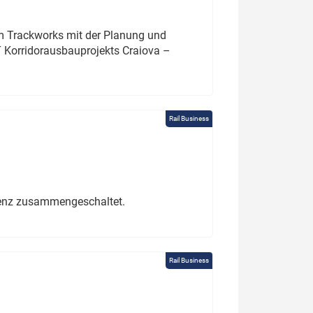
um Trackworks mit der Planung und
 Korridorausbauprojekts Craiova –
Rail Business
erenz zusammengeschaltet.
Rail Business