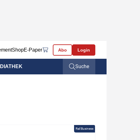
ement
Shop
E-Paper
Abo
Login
Suche
DIATHEK
Rail Business