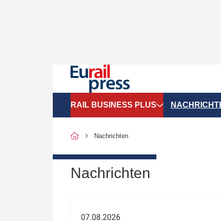
RAIL BUSINESS PLUS
NACHRICHT
Organigramme
Politik
Nachrichten
SGV-Marktdaten
Recht
SPNV-Marktdaten
Personen &
Nachrichten
Bilanzen
Unternehme
Recht
Betrieb & S
07.08.2026