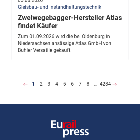
05.08.2026
Gleisbau- und Instandhaltungstechnik
Zweiwegebagger-Hersteller Atlas
findet Käufer
Zum 01.09.2026 wird die bei Oldenburg in
Niedersachsen ansässige Atlas GmbH von
Buhler Versatile gekauft.
1
2
3
4
5
6
7
8
…
4284