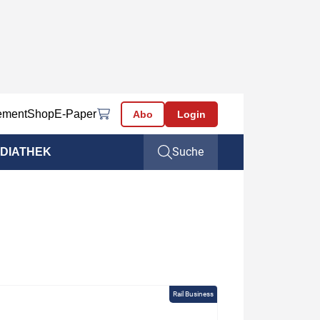
ement
Shop
E-Paper
Abo
Login
Suche
DIATHEK
Rail Business