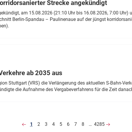
rridorsanierter Strecke angekündigt
gekündigt, am 15.08.2026 (21:10 Uhr bis 16.08.2026, 7:00 Uhr) 
hnitt Berlin-Spandau – Paulinenaue auf der jüngst korridorsan
ben).
Verkehre ab 2035 aus
n Stuttgart (VRS) die Verlängerung des aktuellen S-Bahn-Verk
ndigte die Aufnahme des Vergabeverfahrens für die Zeit danac
1
2
3
4
5
6
7
8
…
4285