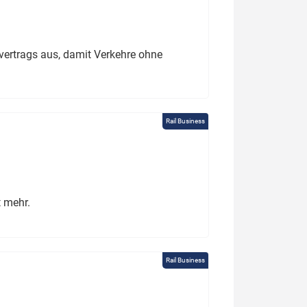
ertrags aus, damit Verkehre ohne
Rail Business
t mehr.
Rail Business