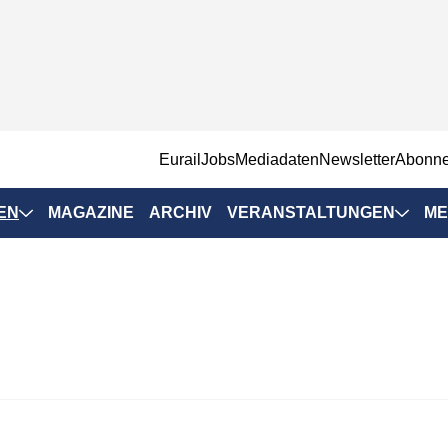
EurailJobs
Mediadaten
Newsletter
Abonn
EN
MAGAZINE
ARCHIV
VERANSTALTUNGEN
ME
Eurailpress-
Veranstaltungen
Rad-Schiene Tagung
 Positionen
IRSA 2025
n & Märkte
Branchentermine
ervices