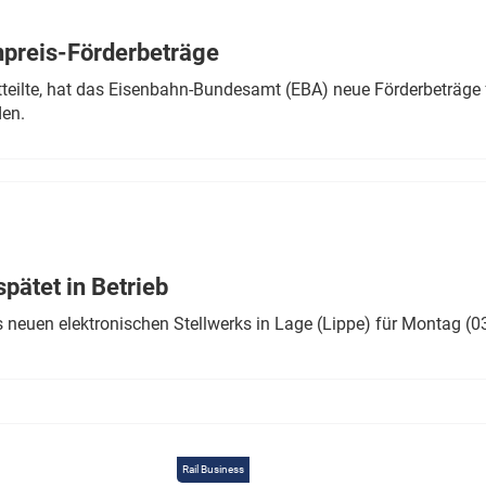
Eurailpress Career Boost
 & Komponenten
preis-Förderbeträge
ur & Ausrüstung
teilte, hat das Eisenbahn-Bundesamt (EBA) neue Förderbeträge 
den.
ätet in Betrieb
 neuen elektronischen Stellwerks in Lage (Lippe) für Montag (0
Rail Business