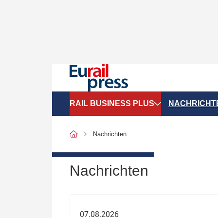
RAIL BUSINESS PLUS
NACHRICHT
Organigramme
Politik
Nachrichten
SGV-Marktdaten
Recht
SPNV-Marktdaten
Personen &
Nachrichten
Bilanzen
Unternehme
Recht
Betrieb & S
07.08.2026