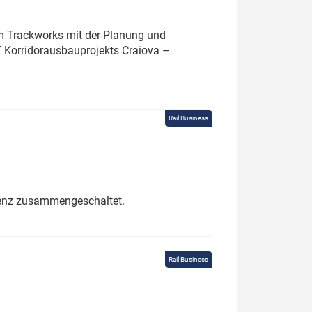
um Trackworks mit der Planung und
 Korridorausbauprojekts Craiova –
Rail Business
erenz zusammengeschaltet.
Rail Business