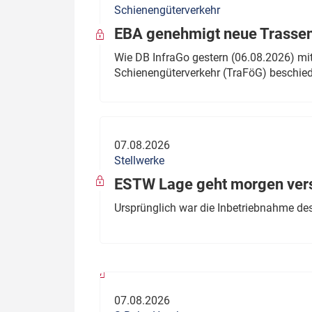
Schienengüterverkehr
Politik
Fahrzeuge
EBA genehmigt neue Trassen
Verbände: Wer spricht für
Infrastrukt
Wie DB InfraGo gestern (06.08.2026) mit
wen?
Schienengüterverkehr (TraFöG) beschie
ÖPNV
Marktplatz: Wer macht was?
Start-Up-Check
07.08.2026
Thema des Monats
Stellwerke
Dossier: Generalsanierung
ESTW Lage geht morgen versp
Dossier: ETCS
Ursprünglich war die Inbetriebnahme des
Dossier:
Stellwerksbesetzung
07.08.2026