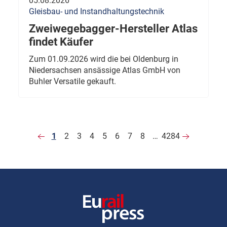
05.08.2026
Gleisbau- und Instandhaltungstechnik
Zweiwegebagger-Hersteller Atlas
findet Käufer
Zum 01.09.2026 wird die bei Oldenburg in
Niedersachsen ansässige Atlas GmbH von
Buhler Versatile gekauft.
1
2
3
4
5
6
7
8
…
4284