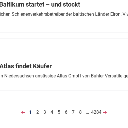
altikum startet – und stockt
chen Schienenverkehrsbetreiber der baltischen Länder Elron, V
tlas findet Käufer
in Niedersachsen ansässige Atlas GmbH von Buhler Versatile ge
1
2
3
4
5
6
7
8
…
4284