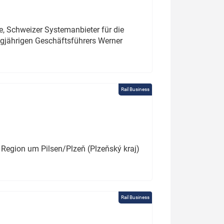
e, Schweizer Systemanbieter für die
angjährigen Geschäftsführers Werner
Rail Business
 Region um Pilsen/Plzeň (Plzeňský kraj)
Rail Business