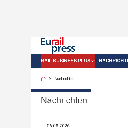
RAIL BUSINESS PLUS
NACHRICHT
Organigramme
Politik
Nachrichten
SGV-Marktdaten
Recht
SPNV-Marktdaten
Personen &
Nachrichten
Bilanzen
Unternehme
Recht
Betrieb & S
06.08.2026