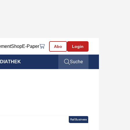
ement
Shop
E-Paper
Abo
Login
Suche
DIATHEK
Rail Business