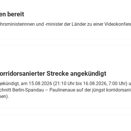
Eurailpress Career Boost
 & Komponenten
en bereit
ur & Ausrüstung
ehrsministerinnen und -minister der Länder zu einer Videokonf
rridorsanierter Strecke angekündigt
gekündigt, am 15.08.2026 (21:10 Uhr bis 16.08.2026, 7:00 Uhr) 
hnitt Berlin-Spandau – Paulinenaue auf der jüngst korridorsan
ben).