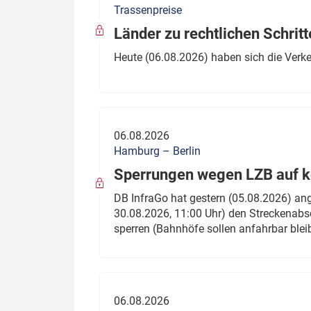
Trassenpreise
Politik
Fahrzeuge
Länder zu rechtlichen Schritt
Verbände: Wer spricht für
Infrastrukt
Heute (06.08.2026) haben sich die Verk
wen?
ÖPNV
Marktplatz: Wer macht was?
Start-Up-Check
06.08.2026
Thema des Monats
Hamburg – Berlin
Sperrungen wegen LZB auf ko
Dossier: Generalsanierung
DB InfraGo hat gestern (05.08.2026) an
Dossier: ETCS
30.08.2026, 11:00 Uhr) den Streckenabsc
sperren (Bahnhöfe sollen anfahrbar blei
Dossier:
Stellwerksbesetzung
06.08.2026