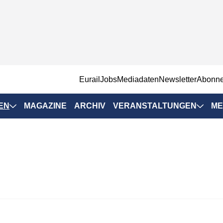
EurailJobs
Mediadaten
Newsletter
Abonn
EN
MAGAZINE
ARCHIV
VERANSTALTUNGEN
ME
Eurailpress-
Veranstaltungen
Rad-Schiene Tagung
 Positionen
IRSA 2025
n & Märkte
Branchentermine
ervices