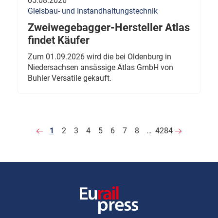
05.08.2026
Gleisbau- und Instandhaltungstechnik
Zweiwegebagger-Hersteller Atlas
findet Käufer
Zum 01.09.2026 wird die bei Oldenburg in
Niedersachsen ansässige Atlas GmbH von
Buhler Versatile gekauft.
1
2
3
4
5
6
7
8
…
4284