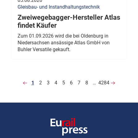
05.08.2026
Gleisbau- und Instandhaltungstechnik
Zweiwegebagger-Hersteller Atlas
findet Käufer
Zum 01.09.2026 wird die bei Oldenburg in
Niedersachsen ansässige Atlas GmbH von
Buhler Versatile gekauft.
1
2
3
4
5
6
7
8
…
4284