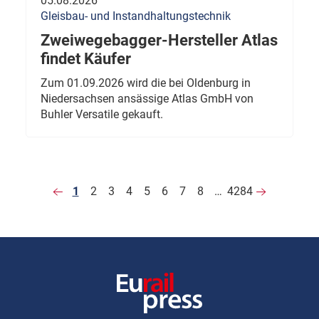
05.08.2026
Gleisbau- und Instandhaltungstechnik
Zweiwegebagger-Hersteller Atlas
findet Käufer
Zum 01.09.2026 wird die bei Oldenburg in
Niedersachsen ansässige Atlas GmbH von
Buhler Versatile gekauft.
1
2
3
4
5
6
7
8
…
4284