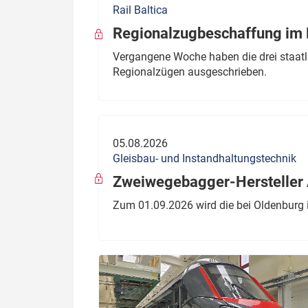
Rail Baltica
Politik
Fahrzeuge
Regionalzugbeschaffung im B
Verbände: Wer spricht für
Infrastrukt
Vergangene Woche haben die drei staatli
wen?
Regionalzügen ausgeschrieben.
ÖPNV
Marktplatz: Wer macht was?
Start-Up-Check
05.08.2026
Thema des Monats
Gleisbau- und Instandhaltungstechnik
Dossier: Generalsanierung
Zweiwegebagger-Hersteller A
Dossier: ETCS
Zum 01.09.2026 wird die bei Oldenburg 
Dossier:
Stellwerksbesetzung