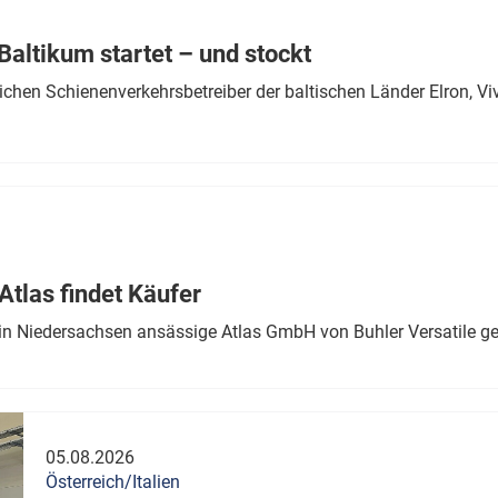
Eurailpress Career Boost
 & Komponenten
altikum startet – und stockt
ur & Ausrüstung
chen Schienenverkehrsbetreiber der baltischen Länder Elron, V
tlas findet Käufer
in Niedersachsen ansässige Atlas GmbH von Buhler Versatile ge
05.08.2026
Österreich/Italien