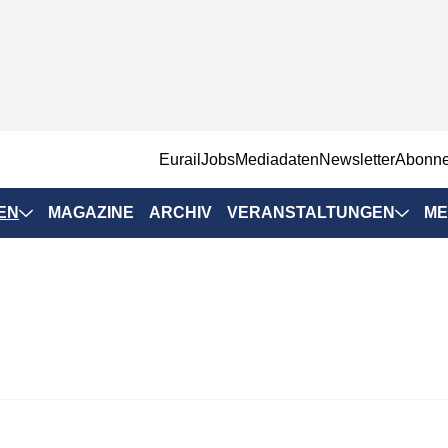
EurailJobs
Mediadaten
Newsletter
Abonn
EN
MAGAZINE
ARCHIV
VERANSTALTUNGEN
ME
Eurailpress-
Veranstaltungen
Rad-Schiene Tagung
 Positionen
IRSA 2025
n & Märkte
Branchentermine
ervices