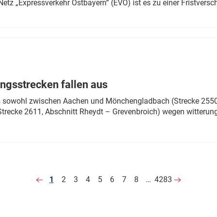
Netz „Expressverkehr Ostbayern“ (EVO) ist es zu einer Fristver
ngsstrecken fallen aus
 es sowohl zwischen Aachen und Mönchengladbach (Strecke 2550,
recke 2611, Abschnitt Rheydt – Grevenbroich) wegen witterun
1
2
3
4
5
6
7
8
…
4283