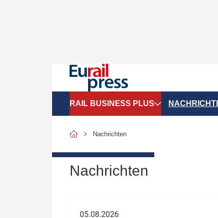
RAIL BUSINESS PLUS
NACHRICHT
Organigramme
Politik
Nachrichten
SGV-Marktdaten
Recht
SPNV-Marktdaten
Personen &
Nachrichten
Bilanzen
Unternehme
Recht
Betrieb & S
05.08.2026