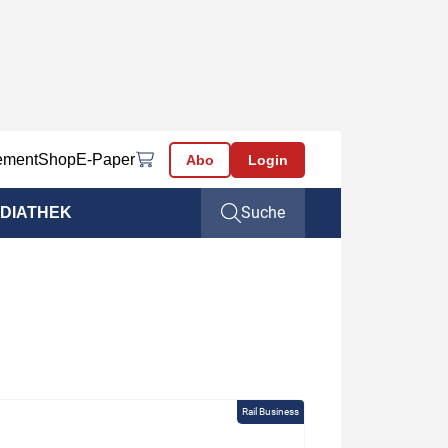
ement
Shop
E-Paper
Abo
Login
Suche
DIATHEK
Rail Business