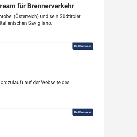
tream für Brennerverkehr
obel (Österreich) und sein Südtiroler
italienischen Savigliano.
Rail Business
ordzulauf) auf der Webseite des
Rail Business