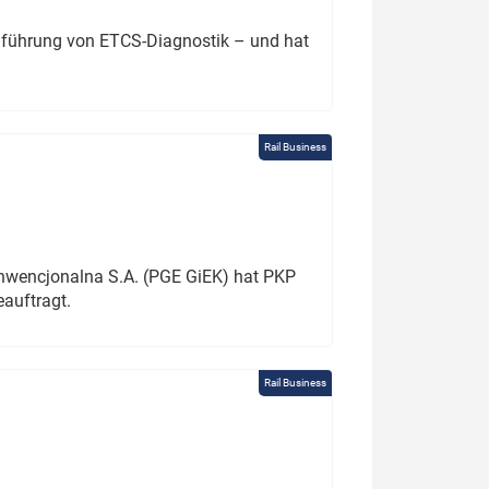
chführung von ETCS-Diagnostik – und hat
Rail Business
onwencjonalna S.A. (PGE GiEK) hat PKP
auftragt.
Rail Business