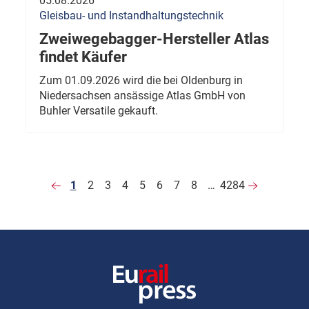
05.08.2026
Gleisbau- und Instandhaltungstechnik
Zweiwegebagger-Hersteller Atlas
findet Käufer
Zum 01.09.2026 wird die bei Oldenburg in
Niedersachsen ansässige Atlas GmbH von
Buhler Versatile gekauft.
1
2
3
4
5
6
7
8
…
4284