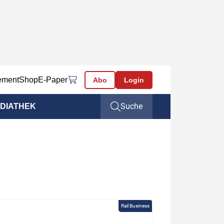
ement
Shop
E-Paper
Abo
Login
Suche
DIATHEK
Rail Business