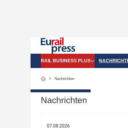
RAIL BUSINESS PLUS
NACHRICHT
Organigramme
Politik
Nachrichten
SGV-Marktdaten
Recht
SPNV-Marktdaten
Personen &
Nachrichten
Bilanzen
Unternehme
Recht
Betrieb & S
07.08.2026