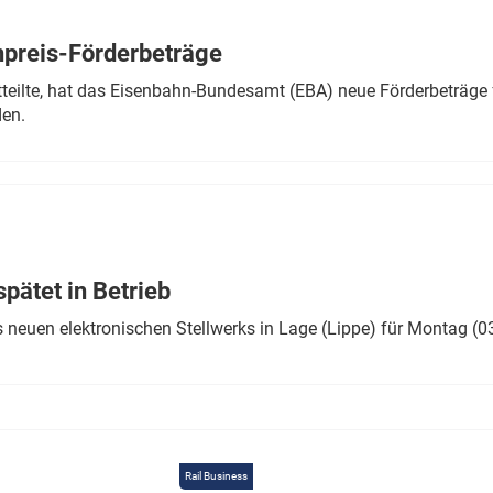
Eurailpress Career Boost
 & Komponenten
preis-Förderbeträge
ur & Ausrüstung
teilte, hat das Eisenbahn-Bundesamt (EBA) neue Förderbeträge 
den.
ätet in Betrieb
 neuen elektronischen Stellwerks in Lage (Lippe) für Montag (0
Rail Business