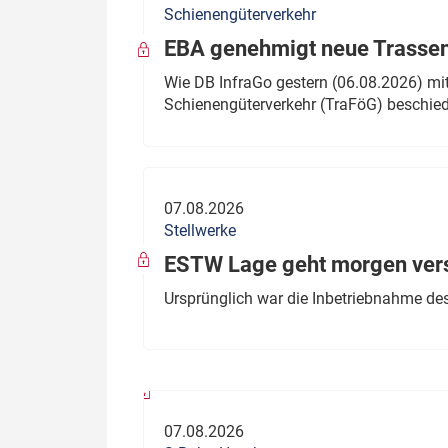
Schienengüterverkehr
Politik
Fahrzeuge
EBA genehmigt neue Trassen
Verbände: Wer spricht für
Infrastrukt
Wie DB InfraGo gestern (06.08.2026) mit
wen?
Schienengüterverkehr (TraFöG) beschie
ÖPNV
Marktplatz: Wer macht was?
Start-Up-Check
07.08.2026
Thema des Monats
Stellwerke
Dossier: Generalsanierung
ESTW Lage geht morgen versp
Dossier: ETCS
Ursprünglich war die Inbetriebnahme des
Dossier:
Stellwerksbesetzung
07.08.2026