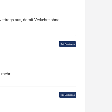
ertrags aus, damit Verkehre ohne
Rail Business
t mehr.
Rail Business