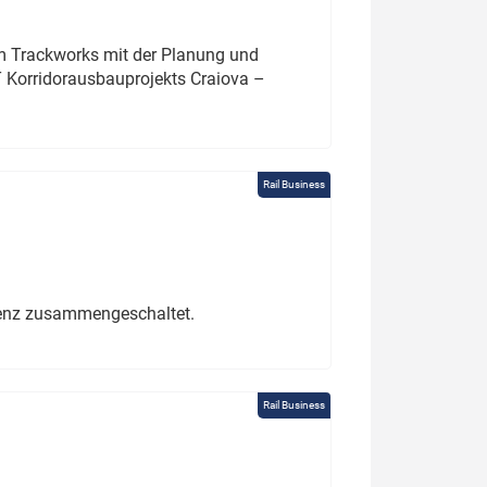
um Trackworks mit der Planung und
 Korridorausbauprojekts Craiova –
Rail Business
erenz zusammengeschaltet.
Rail Business