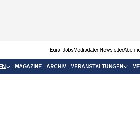
EurailJobs
Mediadaten
Newsletter
Abonn
EN
MAGAZINE
ARCHIV
VERANSTALTUNGEN
ME
Eurailpress-
Veranstaltungen
Rad-Schiene Tagung
 Positionen
IRSA 2025
n & Märkte
Branchentermine
ervices