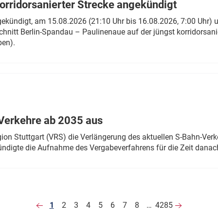
rridorsanierter Strecke angekündigt
gekündigt, am 15.08.2026 (21:10 Uhr bis 16.08.2026, 7:00 Uhr) 
hnitt Berlin-Spandau – Paulinenaue auf der jüngst korridorsan
ben).
Verkehre ab 2035 aus
n Stuttgart (VRS) die Verlängerung des aktuellen S-Bahn-Verk
ndigte die Aufnahme des Vergabeverfahrens für die Zeit danac
1
2
3
4
5
6
7
8
…
4285