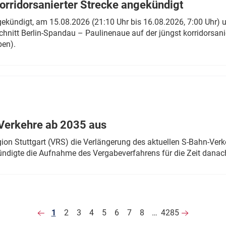
rridorsanierter Strecke angekündigt
gekündigt, am 15.08.2026 (21:10 Uhr bis 16.08.2026, 7:00 Uhr) 
hnitt Berlin-Spandau – Paulinenaue auf der jüngst korridorsan
ben).
Verkehre ab 2035 aus
n Stuttgart (VRS) die Verlängerung des aktuellen S-Bahn-Verk
ndigte die Aufnahme des Vergabeverfahrens für die Zeit danac
1
2
3
4
5
6
7
8
…
4285