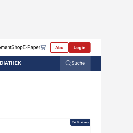
ement
Shop
E-Paper
Abo
Login
Suche
DIATHEK
Rail Business