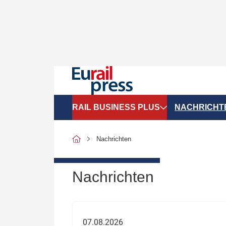
RAIL BUSINESS PLUS
NACHRICHT
Organigramme
Politik
Nachrichten
SGV-Marktdaten
Recht
SPNV-Marktdaten
Personen &
Nachrichten
Bilanzen
Unternehme
Recht
Betrieb & S
07.08.2026