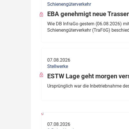
Schienengüterverkehr
Politik
Fahrzeuge
EBA genehmigt neue Trassen
Verbände: Wer spricht für
Infrastrukt
Wie DB InfraGo gestern (06.08.2026) mit
wen?
Schienengüterverkehr (TraFöG) beschie
ÖPNV
Marktplatz: Wer macht was?
Start-Up-Check
07.08.2026
Thema des Monats
Stellwerke
Dossier: Generalsanierung
ESTW Lage geht morgen versp
Dossier: ETCS
Ursprünglich war die Inbetriebnahme des
Dossier:
Stellwerksbesetzung
07.08.2026