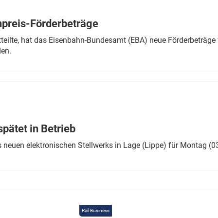
Eurailpress Career Boost
 & Komponenten
preis-Förderbeträge
ur & Ausrüstung
teilte, hat das Eisenbahn-Bundesamt (EBA) neue Förderbeträge 
den.
ätet in Betrieb
 neuen elektronischen Stellwerks in Lage (Lippe) für Montag (0
Rail Business