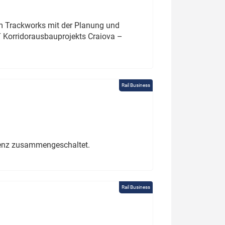
um Trackworks mit der Planung und
 Korridorausbauprojekts Craiova –
Rail Business
erenz zusammengeschaltet.
Rail Business