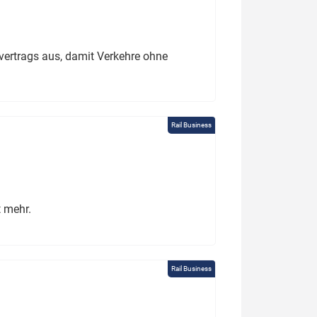
ertrags aus, damit Verkehre ohne
Rail Business
t mehr.
Rail Business