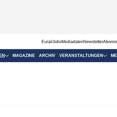
EurailJobs
Mediadaten
Newsletter
Abonn
EN
MAGAZINE
ARCHIV
VERANSTALTUNGEN
ME
Eurailpress-
Veranstaltungen
Rad-Schiene Tagung
 Positionen
IRSA 2025
n & Märkte
Branchentermine
ervices