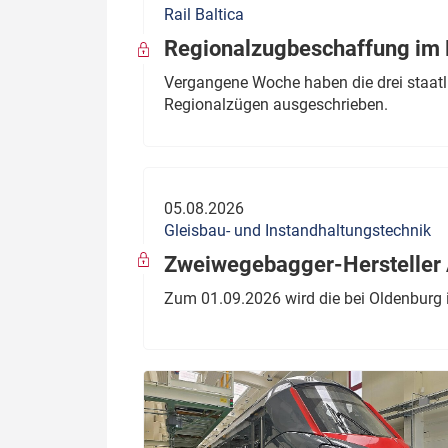
Rail Baltica
Politik
Fahrzeuge
Regionalzugbeschaffung im B
Verbände: Wer spricht für
Infrastrukt
Vergangene Woche haben die drei staatli
wen?
Regionalzügen ausgeschrieben.
ÖPNV
Marktplatz: Wer macht was?
Start-Up-Check
05.08.2026
Thema des Monats
Gleisbau- und Instandhaltungstechnik
Dossier: Generalsanierung
Zweiwegebagger-Hersteller A
Dossier: ETCS
Zum 01.09.2026 wird die bei Oldenburg 
Dossier:
Stellwerksbesetzung