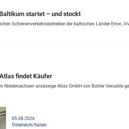
Eurailpress Career Boost
 & Komponenten
altikum startet – und stockt
ur & Ausrüstung
chen Schienenverkehrsbetreiber der baltischen Länder Elron, V
tlas findet Käufer
in Niedersachsen ansässige Atlas GmbH von Buhler Versatile ge
05.08.2026
Österreich/Italien