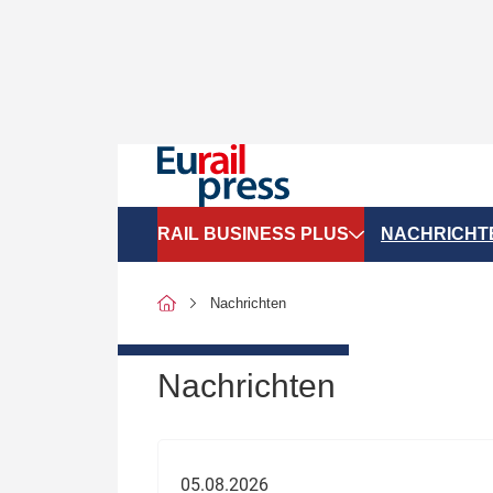
RAIL BUSINESS PLUS
NACHRICHT
Organigramme
Politik
Nachrichten
SGV-Marktdaten
Recht
SPNV-Marktdaten
Personen &
Nachrichten
Bilanzen
Unternehme
Recht
Betrieb & S
05.08.2026