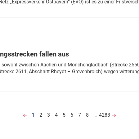
Netz „Expressverkehr Ostbayern“ (EVO) ist es zu einer Fristver
ngsstrecken fallen aus
 es sowohl zwischen Aachen und Mönchengladbach (Strecke 2550,
recke 2611, Abschnitt Rheydt – Grevenbroich) wegen witterun
1
2
3
4
5
6
7
8
…
4283