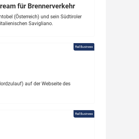
tream für Brennerverkehr
obel (Österreich) und sein Südtiroler
italienischen Savigliano.
Rail Business
ordzulauf) auf der Webseite des
Rail Business