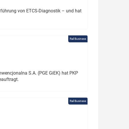
chführung von ETCS-Diagnostik – und hat
Rail Business
onwencjonalna S.A. (PGE GiEK) hat PKP
auftragt.
Rail Business