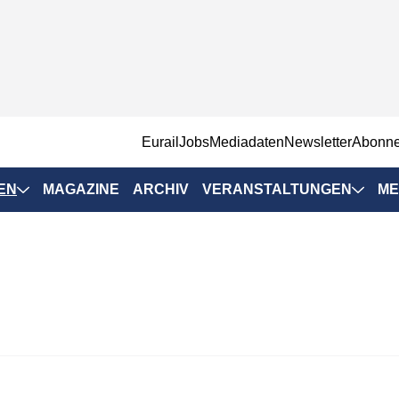
EurailJobs
Mediadaten
Newsletter
Abonn
EN
MAGAZINE
ARCHIV
VERANSTALTUNGEN
ME
Eurailpress-
Veranstaltungen
Rad-Schiene Tagung
 Positionen
IRSA 2025
n & Märkte
Branchentermine
ervices