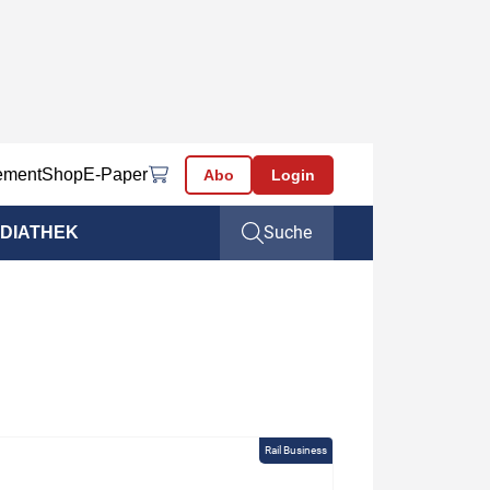
ement
Shop
E-Paper
Abo
Login
Suche
DIATHEK
Rail Business