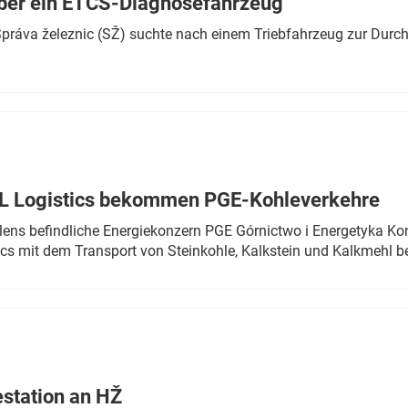
ber ein ETCS-Diagnosefahrzeug
r Správa železnic (SŽ) suchte nach einem Triebfahrzeug zur Dur
TL Logistics bekommen PGE-Kohleverkehre
olens befindliche Energiekonzern PGE Górnictwo i Energetyka K
cs mit dem Transport von Steinkohle, Kalkstein und Kalkmehl be
estation an HŽ