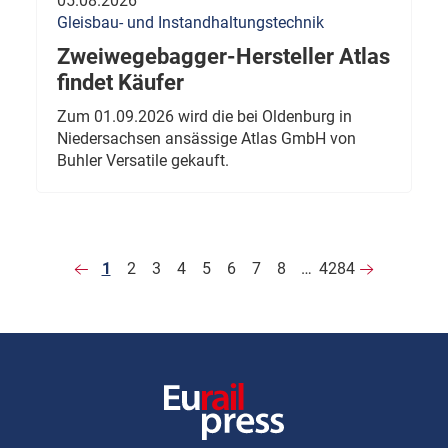
05.08.2026
Gleisbau- und Instandhaltungstechnik
Zweiwegebagger-Hersteller Atlas
findet Käufer
Zum 01.09.2026 wird die bei Oldenburg in
Niedersachsen ansässige Atlas GmbH von
Buhler Versatile gekauft.
1
2
3
4
5
6
7
8
…
4284