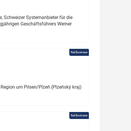
e, Schweizer Systemanbieter für die
angjährigen Geschäftsführers Werner
Rail Business
 Region um Pilsen/Plzeň (Plzeňský kraj)
Rail Business