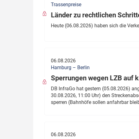
Trassenpreise
Politik
Fahrzeuge
Länder zu rechtlichen Schritt
Verbände: Wer spricht für
Infrastrukt
Heute (06.08.2026) haben sich die Verk
wen?
ÖPNV
Marktplatz: Wer macht was?
Start-Up-Check
06.08.2026
Thema des Monats
Hamburg – Berlin
Sperrungen wegen LZB auf ko
Dossier: Generalsanierung
DB InfraGo hat gestern (05.08.2026) an
Dossier: ETCS
30.08.2026, 11:00 Uhr) den Streckenabsc
sperren (Bahnhöfe sollen anfahrbar blei
Dossier:
Stellwerksbesetzung
06.08.2026