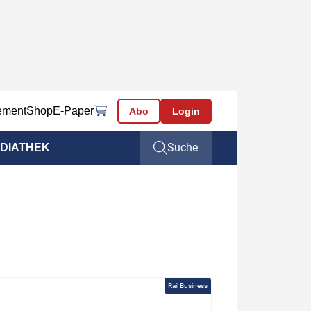
ement
Shop
E-Paper
Abo
Login
Suche
DIATHEK
Rail Business