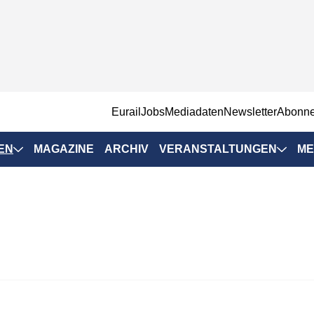
EurailJobs
Mediadaten
Newsletter
Abonn
EN
MAGAZINE
ARCHIV
VERANSTALTUNGEN
ME
Eurailpress-
Veranstaltungen
Rad-Schiene Tagung
 Positionen
IRSA 2025
n & Märkte
Branchentermine
ervices