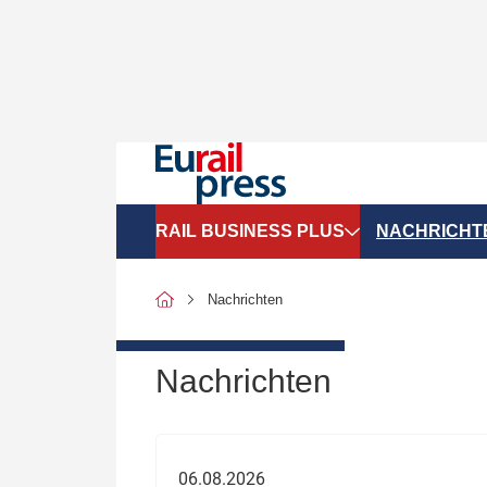
RAIL BUSINESS PLUS
NACHRICHT
Organigramme
Politik
Nachrichten
SGV-Marktdaten
Recht
SPNV-Marktdaten
Personen &
Nachrichten
Bilanzen
Unternehme
Recht
Betrieb & S
06.08.2026