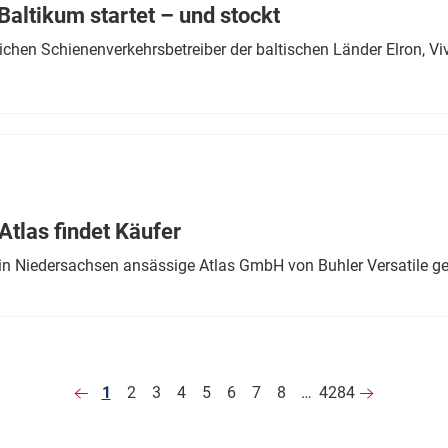
altikum startet – und stockt
chen Schienenverkehrsbetreiber der baltischen Länder Elron, V
tlas findet Käufer
in Niedersachsen ansässige Atlas GmbH von Buhler Versatile ge
1
2
3
4
5
6
7
8
…
4284