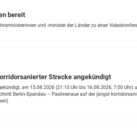
Eurailpress Career Boost
 & Komponenten
en bereit
ur & Ausrüstung
ehrsministerinnen und -minister der Länder zu einer Videokonf
rridorsanierter Strecke angekündigt
gekündigt, am 15.08.2026 (21:10 Uhr bis 16.08.2026, 7:00 Uhr) 
hnitt Berlin-Spandau – Paulinenaue auf der jüngst korridorsan
ben).