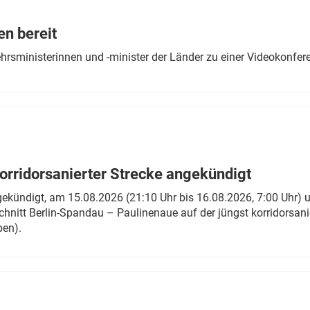
Eurailpress Career Boost
 & Komponenten
en bereit
ur & Ausrüstung
ehrsministerinnen und -minister der Länder zu einer Videokonf
rridorsanierter Strecke angekündigt
gekündigt, am 15.08.2026 (21:10 Uhr bis 16.08.2026, 7:00 Uhr) 
hnitt Berlin-Spandau – Paulinenaue auf der jüngst korridorsan
ben).