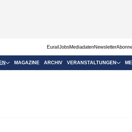
EurailJobs
Mediadaten
Newsletter
Abonn
EN
MAGAZINE
ARCHIV
VERANSTALTUNGEN
ME
Eurailpress-
Veranstaltungen
Rad-Schiene Tagung
 Positionen
IRSA 2025
n & Märkte
Branchentermine
ervices