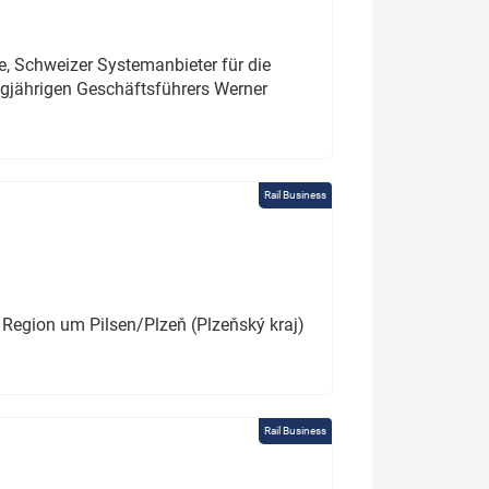
e, Schweizer Systemanbieter für die
angjährigen Geschäftsführers Werner
Rail Business
 Region um Pilsen/Plzeň (Plzeňský kraj)
Rail Business