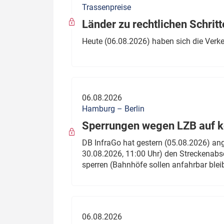
Trassenpreise
Politik
Fahrzeuge
Länder zu rechtlichen Schritt
Verbände: Wer spricht für
Infrastrukt
Heute (06.08.2026) haben sich die Verk
wen?
ÖPNV
Marktplatz: Wer macht was?
Start-Up-Check
06.08.2026
Thema des Monats
Hamburg – Berlin
Sperrungen wegen LZB auf ko
Dossier: Generalsanierung
DB InfraGo hat gestern (05.08.2026) an
Dossier: ETCS
30.08.2026, 11:00 Uhr) den Streckenabsc
sperren (Bahnhöfe sollen anfahrbar blei
Dossier:
Stellwerksbesetzung
06.08.2026