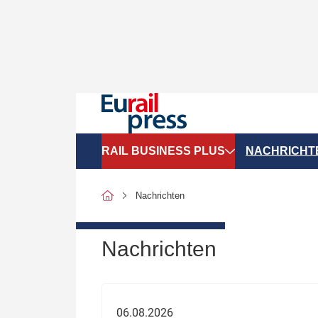
RAIL BUSINESS PLUS
NACHRICHT
Organigramme
Politik
Nachrichten
SGV-Marktdaten
Recht
SPNV-Marktdaten
Personen &
Nachrichten
Bilanzen
Unternehme
Recht
Betrieb & S
06.08.2026