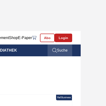
ement
Shop
E-Paper
Abo
Login
Suche
DIATHEK
Rail Business