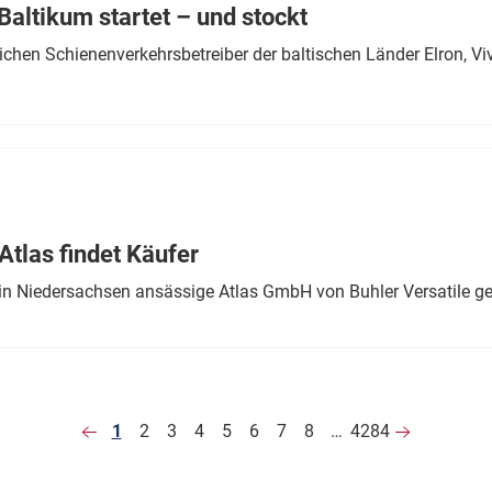
altikum startet – und stockt
chen Schienenverkehrsbetreiber der baltischen Länder Elron, V
tlas findet Käufer
in Niedersachsen ansässige Atlas GmbH von Buhler Versatile ge
1
2
3
4
5
6
7
8
…
4284