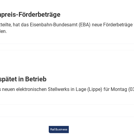
Eurailpress Career Boost
 & Komponenten
preis-Förderbeträge
ur & Ausrüstung
teilte, hat das Eisenbahn-Bundesamt (EBA) neue Förderbeträge 
den.
ätet in Betrieb
 neuen elektronischen Stellwerks in Lage (Lippe) für Montag (0
Rail Business