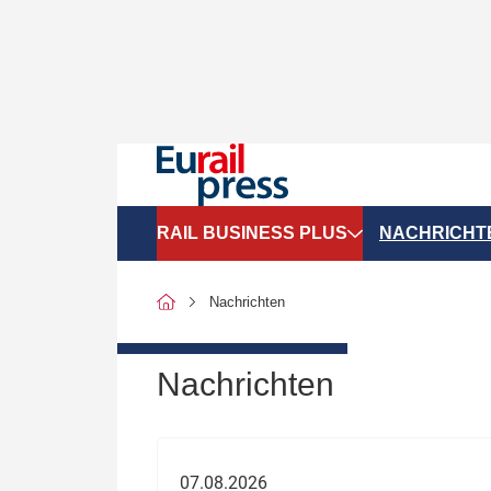
RAIL BUSINESS PLUS
NACHRICHT
Organigramme
Politik
Nachrichten
SGV-Marktdaten
Recht
SPNV-Marktdaten
Personen &
Nachrichten
Bilanzen
Unternehme
Recht
Betrieb & S
07.08.2026