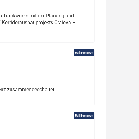
um Trackworks mit der Planung und
 Korridorausbauprojekts Craiova –
Rail Business
erenz zusammengeschaltet.
Rail Business