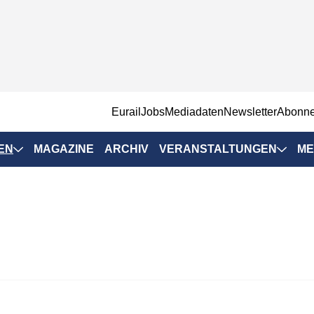
EurailJobs
Mediadaten
Newsletter
Abonn
EN
MAGAZINE
ARCHIV
VERANSTALTUNGEN
ME
Eurailpress-
Veranstaltungen
Rad-Schiene Tagung
 Positionen
IRSA 2025
n & Märkte
Branchentermine
ervices