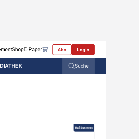
ement
Shop
E-Paper
Abo
Login
Suche
DIATHEK
Rail Business