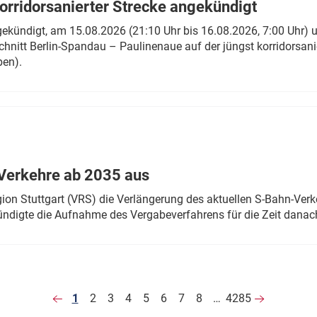
rridorsanierter Strecke angekündigt
gekündigt, am 15.08.2026 (21:10 Uhr bis 16.08.2026, 7:00 Uhr) 
hnitt Berlin-Spandau – Paulinenaue auf der jüngst korridorsan
ben).
Verkehre ab 2035 aus
n Stuttgart (VRS) die Verlängerung des aktuellen S-Bahn-Verk
ndigte die Aufnahme des Vergabeverfahrens für die Zeit danac
1
2
3
4
5
6
7
8
…
4285