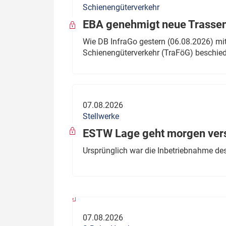
Schienengüterverkehr
Politik
Fahrzeuge
EBA genehmigt neue Trassen
Verbände: Wer spricht für
Infrastrukt
Wie DB InfraGo gestern (06.08.2026) mit
wen?
Schienengüterverkehr (TraFöG) beschie
ÖPNV
Marktplatz: Wer macht was?
Start-Up-Check
07.08.2026
Thema des Monats
Stellwerke
Dossier: Generalsanierung
ESTW Lage geht morgen versp
Dossier: ETCS
Ursprünglich war die Inbetriebnahme des
Dossier:
Stellwerksbesetzung
07.08.2026