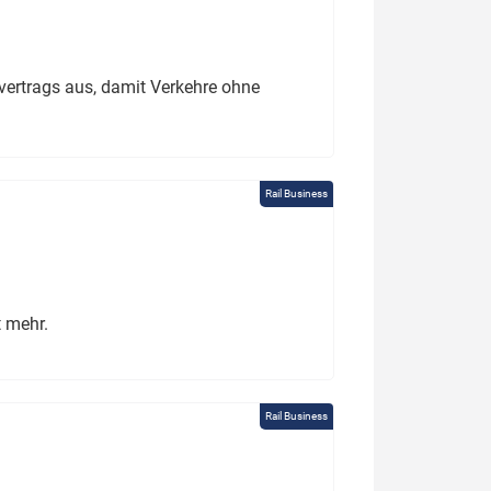
ertrags aus, damit Verkehre ohne
Rail Business
t mehr.
Rail Business