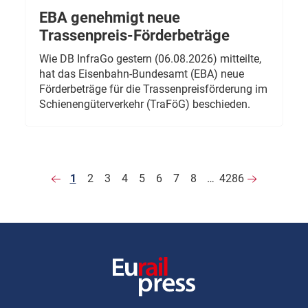
EBA genehmigt neue
Trassenpreis-Förderbeträge
Wie DB InfraGo gestern (06.08.2026) mitteilte,
hat das Eisenbahn-Bundesamt (EBA) neue
Förderbeträge für die Trassenpreisförderung im
Schienengüterverkehr (TraFöG) beschieden.
1
2
3
4
5
6
7
8
…
4286