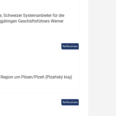
e, Schweizer Systemanbieter für die
angjährigen Geschäftsführers Werner
Rail Business
 Region um Pilsen/Plzeň (Plzeňský kraj)
Rail Business