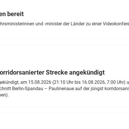
Eurailpress Career Boost
 & Komponenten
en bereit
ur & Ausrüstung
ehrsministerinnen und -minister der Länder zu einer Videokonf
rridorsanierter Strecke angekündigt
gekündigt, am 15.08.2026 (21:10 Uhr bis 16.08.2026, 7:00 Uhr) 
hnitt Berlin-Spandau – Paulinenaue auf der jüngst korridorsan
ben).