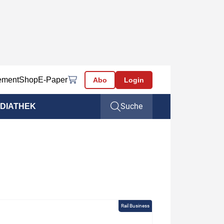
ement
Shop
E-Paper
Abo
Login
Suche
DIATHEK
Rail Business