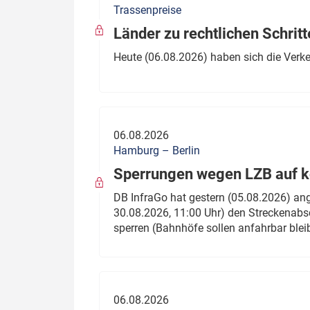
Trassenpreise
Politik
Fahrzeuge
Länder zu rechtlichen Schritt
Verbände: Wer spricht für
Infrastrukt
Heute (06.08.2026) haben sich die Verk
wen?
ÖPNV
Marktplatz: Wer macht was?
Start-Up-Check
06.08.2026
Thema des Monats
Hamburg – Berlin
Sperrungen wegen LZB auf ko
Dossier: Generalsanierung
DB InfraGo hat gestern (05.08.2026) an
Dossier: ETCS
30.08.2026, 11:00 Uhr) den Streckenabsc
sperren (Bahnhöfe sollen anfahrbar blei
Dossier:
Stellwerksbesetzung
06.08.2026