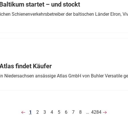
altikum startet – und stockt
chen Schienenverkehrsbetreiber der baltischen Länder Elron, V
tlas findet Käufer
in Niedersachsen ansässige Atlas GmbH von Buhler Versatile ge
1
2
3
4
5
6
7
8
…
4284