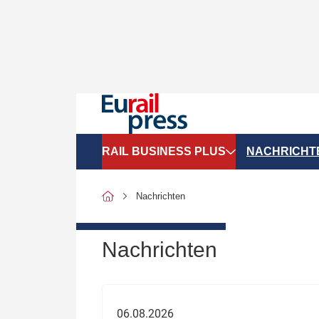
RAIL BUSINESS PLUS
NACHRICHT
Organigramme
Politik
Nachrichten
SGV-Marktdaten
Recht
SPNV-Marktdaten
Personen &
Nachrichten
Bilanzen
Unternehme
Recht
Betrieb & S
06.08.2026