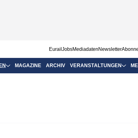
EurailJobs
Mediadaten
Newsletter
Abonn
EN
MAGAZINE
ARCHIV
VERANSTALTUNGEN
ME
Eurailpress-
Veranstaltungen
Rad-Schiene Tagung
 Positionen
IRSA 2025
n & Märkte
Branchentermine
ervices