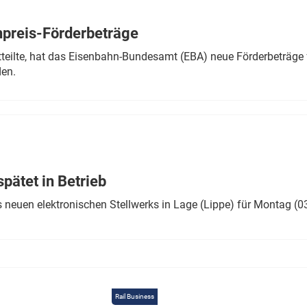
Eurailpress Career Boost
 & Komponenten
preis-Förderbeträge
ur & Ausrüstung
teilte, hat das Eisenbahn-Bundesamt (EBA) neue Förderbeträge 
den.
ätet in Betrieb
 neuen elektronischen Stellwerks in Lage (Lippe) für Montag (0
Rail Business