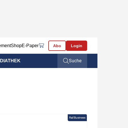
ement
Shop
E-Paper
Abo
Login
Suche
DIATHEK
Rail Business