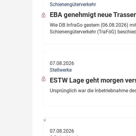
Schienengüterverkehr
Politik
Fahrzeuge
EBA genehmigt neue Trassen
Verbände: Wer spricht für
Infrastrukt
Wie DB InfraGo gestern (06.08.2026) mit
wen?
Schienengüterverkehr (TraFöG) beschie
ÖPNV
Marktplatz: Wer macht was?
Start-Up-Check
07.08.2026
Thema des Monats
Stellwerke
Dossier: Generalsanierung
ESTW Lage geht morgen versp
Dossier: ETCS
Ursprünglich war die Inbetriebnahme des
Dossier:
Stellwerksbesetzung
07.08.2026