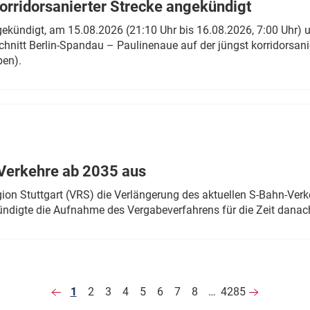
rridorsanierter Strecke angekündigt
gekündigt, am 15.08.2026 (21:10 Uhr bis 16.08.2026, 7:00 Uhr) 
hnitt Berlin-Spandau – Paulinenaue auf der jüngst korridorsan
ben).
Verkehre ab 2035 aus
n Stuttgart (VRS) die Verlängerung des aktuellen S-Bahn-Verk
ndigte die Aufnahme des Vergabeverfahrens für die Zeit danac
1
2
3
4
5
6
7
8
…
4285