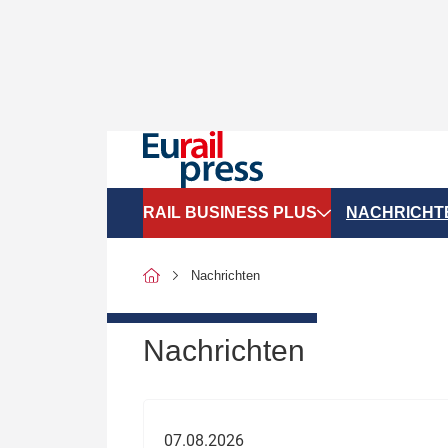
RAIL BUSINESS PLUS
NACHRICHT
Organigramme
Politik
Nachrichten
SGV-Marktdaten
Recht
SPNV-Marktdaten
Personen &
Nachrichten
Bilanzen
Unternehme
Recht
Betrieb & S
07.08.2026