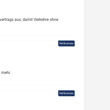
ertrags aus, damit Verkehre ohne
Rail Business
t mehr.
Rail Business