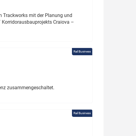
um Trackworks mit der Planung und
 Korridorausbauprojekts Craiova –
Rail Business
erenz zusammengeschaltet.
Rail Business