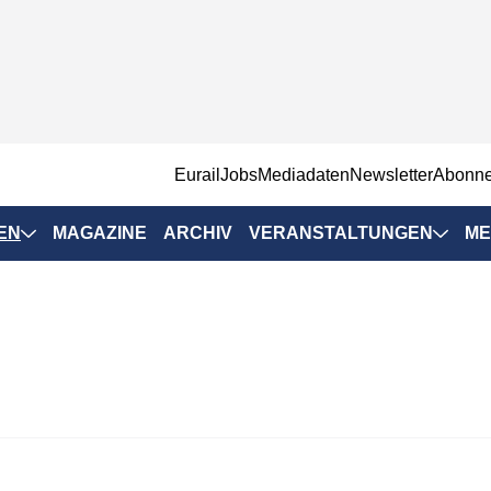
EurailJobs
Mediadaten
Newsletter
Abonn
EN
MAGAZINE
ARCHIV
VERANSTALTUNGEN
ME
Eurailpress-
Veranstaltungen
Rad-Schiene Tagung
 Positionen
IRSA 2025
n & Märkte
Branchentermine
ervices