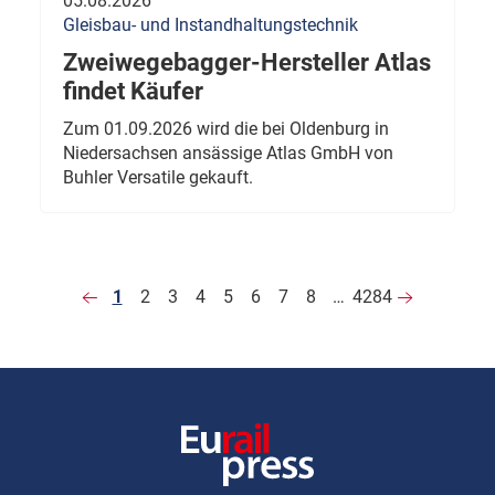
05.08.2026
Gleisbau- und Instandhaltungstechnik
Zweiwegebagger-Hersteller Atlas
findet Käufer
Zum 01.09.2026 wird die bei Oldenburg in
Niedersachsen ansässige Atlas GmbH von
Buhler Versatile gekauft.
1
2
3
4
5
6
7
8
…
4284