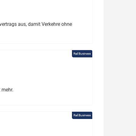
ertrags aus, damit Verkehre ohne
Rail Business
t mehr.
Rail Business