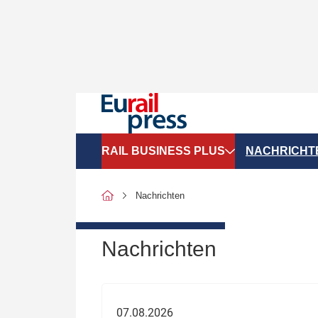
RAIL BUSINESS PLUS
NACHRICHT
Organigramme
Politik
Nachrichten
SGV-Marktdaten
Recht
SPNV-Marktdaten
Personen &
Nachrichten
Bilanzen
Unternehme
Recht
Betrieb & S
07.08.2026