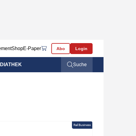
ement
Shop
E-Paper
Abo
Login
Suche
DIATHEK
Rail Business