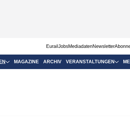
EurailJobs
Mediadaten
Newsletter
Abonn
EN
MAGAZINE
ARCHIV
VERANSTALTUNGEN
ME
Eurailpress-
Veranstaltungen
Rad-Schiene Tagung
 Positionen
IRSA 2025
n & Märkte
Branchentermine
ervices