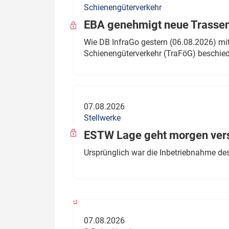
Schienengüterverkehr
Politik
Fahrzeuge
EBA genehmigt neue Trassen
Verbände: Wer spricht für
Infrastrukt
Wie DB InfraGo gestern (06.08.2026) mit
wen?
Schienengüterverkehr (TraFöG) beschie
ÖPNV
Marktplatz: Wer macht was?
Start-Up-Check
07.08.2026
Thema des Monats
Stellwerke
Dossier: Generalsanierung
ESTW Lage geht morgen versp
Dossier: ETCS
Ursprünglich war die Inbetriebnahme des
Dossier:
Stellwerksbesetzung
07.08.2026