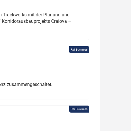
um Trackworks mit der Planung und
 Korridorausbauprojekts Craiova –
Rail Business
erenz zusammengeschaltet.
Rail Business