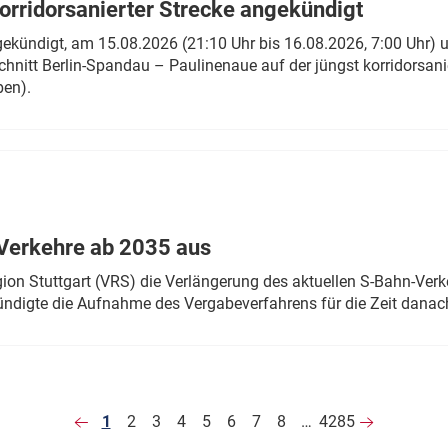
rridorsanierter Strecke angekündigt
gekündigt, am 15.08.2026 (21:10 Uhr bis 16.08.2026, 7:00 Uhr) 
hnitt Berlin-Spandau – Paulinenaue auf der jüngst korridorsan
ben).
Verkehre ab 2035 aus
n Stuttgart (VRS) die Verlängerung des aktuellen S-Bahn-Verk
ndigte die Aufnahme des Vergabeverfahrens für die Zeit danac
1
2
3
4
5
6
7
8
…
4285