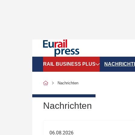
RAIL BUSINESS PLUS
NACHRICHT
Organigramme
Politik
Nachrichten
SGV-Marktdaten
Recht
SPNV-Marktdaten
Personen &
Nachrichten
Bilanzen
Unternehme
Recht
Betrieb & S
06.08.2026