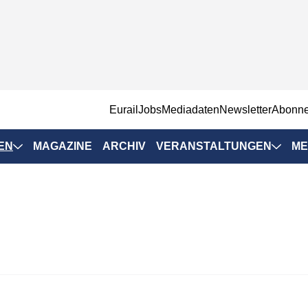
EurailJobs
Mediadaten
Newsletter
Abonn
EN
MAGAZINE
ARCHIV
VERANSTALTUNGEN
ME
Eurailpress-
Veranstaltungen
Rad-Schiene Tagung
 Positionen
IRSA 2025
n & Märkte
Branchentermine
ervices