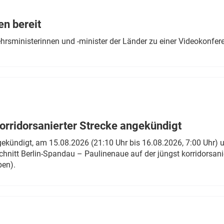
Eurailpress Career Boost
 & Komponenten
en bereit
ur & Ausrüstung
ehrsministerinnen und -minister der Länder zu einer Videokonf
rridorsanierter Strecke angekündigt
gekündigt, am 15.08.2026 (21:10 Uhr bis 16.08.2026, 7:00 Uhr) 
hnitt Berlin-Spandau – Paulinenaue auf der jüngst korridorsan
ben).