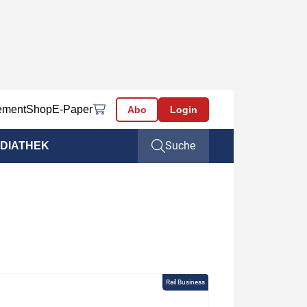
ement
Shop
E-Paper
Abo
Login
Suche
DIATHEK
Rail Business