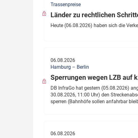
Trassenpreise
Politik
Fahrzeuge
Länder zu rechtlichen Schritt
Verbände: Wer spricht für
Infrastrukt
Heute (06.08.2026) haben sich die Verk
wen?
ÖPNV
Marktplatz: Wer macht was?
Start-Up-Check
06.08.2026
Thema des Monats
Hamburg – Berlin
Sperrungen wegen LZB auf ko
Dossier: Generalsanierung
DB InfraGo hat gestern (05.08.2026) an
Dossier: ETCS
30.08.2026, 11:00 Uhr) den Streckenabsc
sperren (Bahnhöfe sollen anfahrbar blei
Dossier:
Stellwerksbesetzung
06.08.2026