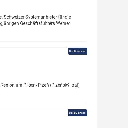
e, Schweizer Systemanbieter für die
angjährigen Geschäftsführers Werner
Rail Business
 Region um Pilsen/Plzeň (Plzeňský kraj)
Rail Business