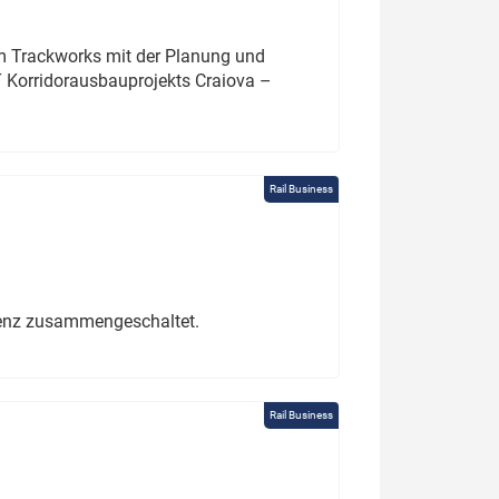
um Trackworks mit der Planung und
 Korridorausbauprojekts Craiova –
Rail Business
erenz zusammengeschaltet.
Rail Business