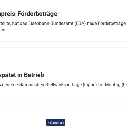
Eurailpress Career Boost
 & Komponenten
preis-Förderbeträge
ur & Ausrüstung
teilte, hat das Eisenbahn-Bundesamt (EBA) neue Förderbeträge 
den.
ätet in Betrieb
 neuen elektronischen Stellwerks in Lage (Lippe) für Montag (0
Rail Business