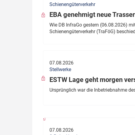
Schienengüterverkehr
Politik
Fahrzeuge
EBA genehmigt neue Trassen
Verbände: Wer spricht für
Infrastrukt
Wie DB InfraGo gestern (06.08.2026) mit
wen?
Schienengüterverkehr (TraFöG) beschie
ÖPNV
Marktplatz: Wer macht was?
Start-Up-Check
07.08.2026
Thema des Monats
Stellwerke
Dossier: Generalsanierung
ESTW Lage geht morgen versp
Dossier: ETCS
Ursprünglich war die Inbetriebnahme des
Dossier:
Stellwerksbesetzung
07.08.2026