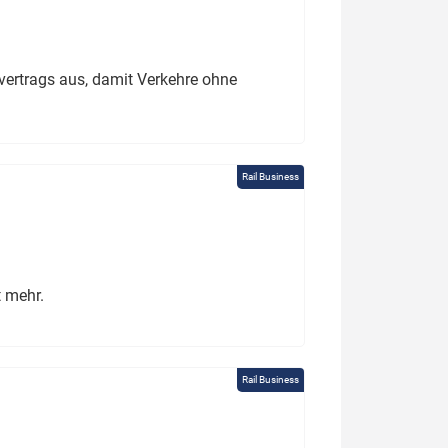
ertrags aus, damit Verkehre ohne
Rail Business
t mehr.
Rail Business