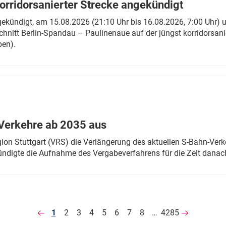
rridorsanierter Strecke angekündigt
gekündigt, am 15.08.2026 (21:10 Uhr bis 16.08.2026, 7:00 Uhr) 
hnitt Berlin-Spandau – Paulinenaue auf der jüngst korridorsan
ben).
Verkehre ab 2035 aus
n Stuttgart (VRS) die Verlängerung des aktuellen S-Bahn-Verk
ndigte die Aufnahme des Vergabeverfahrens für die Zeit danac
1
2
3
4
5
6
7
8
…
4285