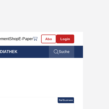
ement
Shop
E-Paper
Abo
Login
Suche
DIATHEK
Rail Business