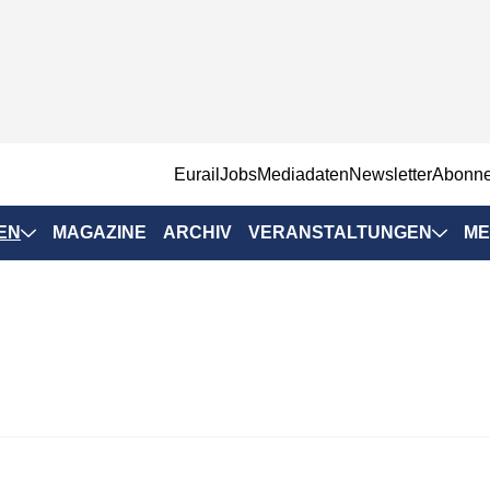
EurailJobs
Mediadaten
Newsletter
Abonn
EN
MAGAZINE
ARCHIV
VERANSTALTUNGEN
ME
Eurailpress-
Veranstaltungen
Rad-Schiene Tagung
 Positionen
IRSA 2025
n & Märkte
Branchentermine
ervices