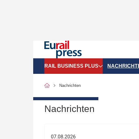
RAIL BUSINESS PLUS
NACHRICHT
Organigramme
Politik
Nachrichten
SGV-Marktdaten
Recht
SPNV-Marktdaten
Personen &
Nachrichten
Bilanzen
Unternehme
Recht
Betrieb & S
07.08.2026