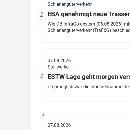
Schienengüterverkehr
Politik
Fahrzeuge
EBA genehmigt neue Trassen
Verbände: Wer spricht für
Infrastrukt
Wie DB InfraGo gestern (06.08.2026) mit
wen?
Schienengüterverkehr (TraFöG) beschie
ÖPNV
Marktplatz: Wer macht was?
Start-Up-Check
07.08.2026
Thema des Monats
Stellwerke
Dossier: Generalsanierung
ESTW Lage geht morgen versp
Dossier: ETCS
Ursprünglich war die Inbetriebnahme des
Dossier:
Stellwerksbesetzung
07.08.2026