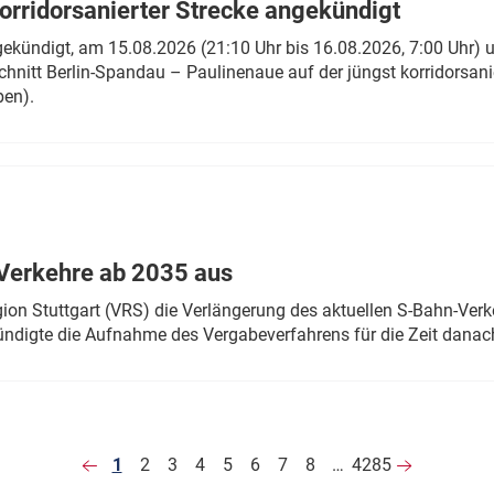
rridorsanierter Strecke angekündigt
gekündigt, am 15.08.2026 (21:10 Uhr bis 16.08.2026, 7:00 Uhr) 
hnitt Berlin-Spandau – Paulinenaue auf der jüngst korridorsan
ben).
Verkehre ab 2035 aus
n Stuttgart (VRS) die Verlängerung des aktuellen S-Bahn-Verk
ndigte die Aufnahme des Vergabeverfahrens für die Zeit danac
1
2
3
4
5
6
7
8
…
4285