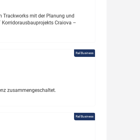
um Trackworks mit der Planung und
 Korridorausbauprojekts Craiova –
Rail Business
erenz zusammengeschaltet.
Rail Business