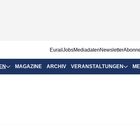
EurailJobs
Mediadaten
Newsletter
Abonn
EN
MAGAZINE
ARCHIV
VERANSTALTUNGEN
ME
Eurailpress-
Veranstaltungen
Rad-Schiene Tagung
 Positionen
IRSA 2025
n & Märkte
Branchentermine
ervices