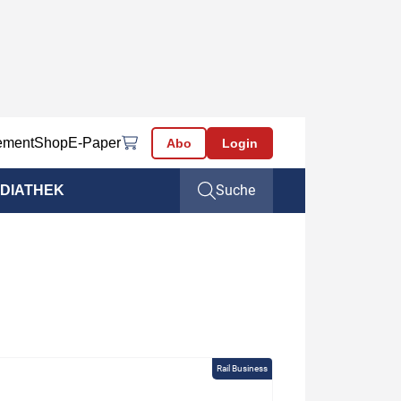
ement
Shop
E-Paper
Abo
Login
Suche
DIATHEK
Rail Business