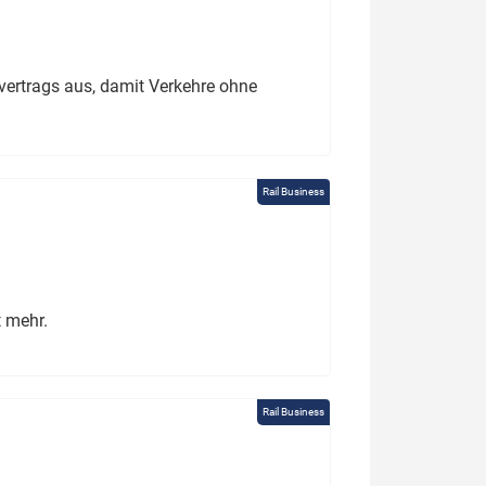
ertrags aus, damit Verkehre ohne
Rail Business
t mehr.
Rail Business