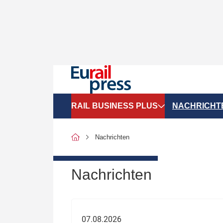
RAIL BUSINESS PLUS
NACHRICHT
Organigramme
Politik
Nachrichten
SGV-Marktdaten
Recht
SPNV-Marktdaten
Personen &
Nachrichten
Bilanzen
Unternehme
Recht
Betrieb & S
07.08.2026