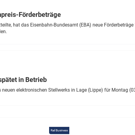
Eurailpress Career Boost
 & Komponenten
preis-Förderbeträge
ur & Ausrüstung
teilte, hat das Eisenbahn-Bundesamt (EBA) neue Förderbeträge 
den.
ätet in Betrieb
 neuen elektronischen Stellwerks in Lage (Lippe) für Montag (0
Rail Business