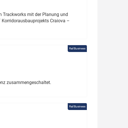
um Trackworks mit der Planung und
 Korridorausbauprojekts Craiova –
Rail Business
erenz zusammengeschaltet.
Rail Business