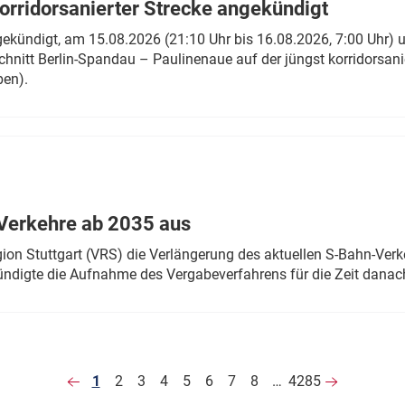
rridorsanierter Strecke angekündigt
gekündigt, am 15.08.2026 (21:10 Uhr bis 16.08.2026, 7:00 Uhr) 
hnitt Berlin-Spandau – Paulinenaue auf der jüngst korridorsan
ben).
Verkehre ab 2035 aus
n Stuttgart (VRS) die Verlängerung des aktuellen S-Bahn-Verk
ndigte die Aufnahme des Vergabeverfahrens für die Zeit danac
1
2
3
4
5
6
7
8
…
4285