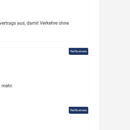
ertrags aus, damit Verkehre ohne
Rail Business
t mehr.
Rail Business