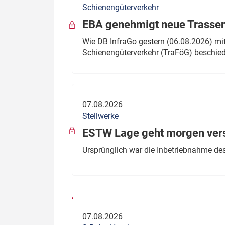
Schienengüterverkehr
Politik
Fahrzeuge
EBA genehmigt neue Trassen
Verbände: Wer spricht für
Infrastrukt
Wie DB InfraGo gestern (06.08.2026) mit
wen?
Schienengüterverkehr (TraFöG) beschie
ÖPNV
Marktplatz: Wer macht was?
Start-Up-Check
07.08.2026
Thema des Monats
Stellwerke
Dossier: Generalsanierung
ESTW Lage geht morgen versp
Dossier: ETCS
Ursprünglich war die Inbetriebnahme des
Dossier:
Stellwerksbesetzung
07.08.2026