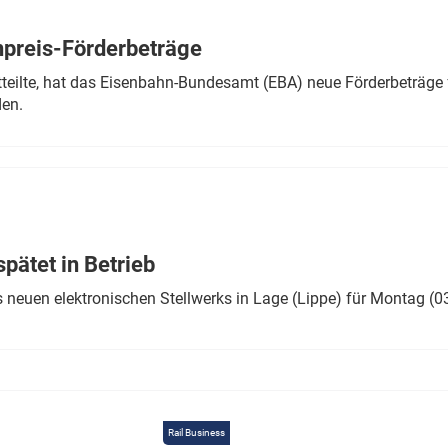
Eurailpress Career Boost
 & Komponenten
preis-Förderbeträge
ur & Ausrüstung
teilte, hat das Eisenbahn-Bundesamt (EBA) neue Förderbeträge 
den.
ätet in Betrieb
 neuen elektronischen Stellwerks in Lage (Lippe) für Montag (0
Rail Business