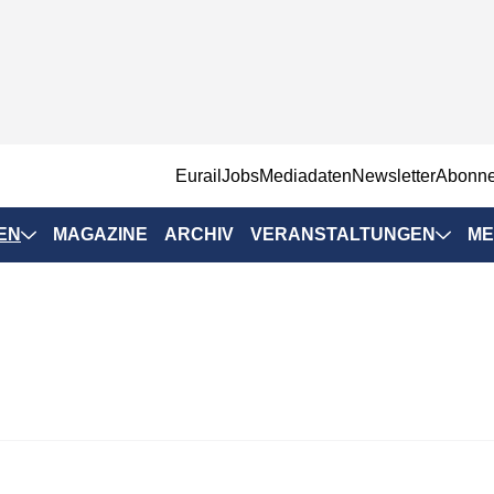
EurailJobs
Mediadaten
Newsletter
Abonn
EN
MAGAZINE
ARCHIV
VERANSTALTUNGEN
ME
Eurailpress-
Veranstaltungen
Rad-Schiene Tagung
 Positionen
IRSA 2025
n & Märkte
Branchentermine
ervices