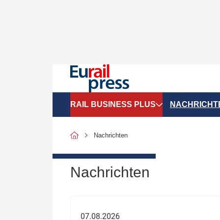
RAIL BUSINESS PLUS
NACHRICHT
Organigramme
Politik
Nachrichten
SGV-Marktdaten
Recht
SPNV-Marktdaten
Personen &
Nachrichten
Bilanzen
Unternehme
Recht
Betrieb & S
07.08.2026