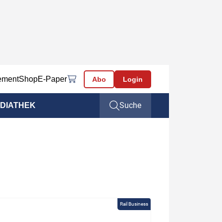
ement
Shop
E-Paper
Abo
Login
Suche
DIATHEK
Rail Business